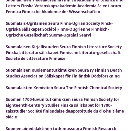
Suomalainen Tiedeakatemia Finnish Academy of Science and
Letters Finska Vetenskapsakademin Academia Scientiarum
Fennica Finnische Akademie der Wissenschaften
Suomalais-Ugrilainen Seura Finno-Ugrian Society Finsk-
Ugriska Sällskapet Société Finno-Ougrienne Finnisch-
Ugrische Gesellschaft Suoma-Ugralaš Searvi
Suomalaisen Kirjallisuuden Seura Finnish Literature Society
Finska Litteratursällskapet Finnische Literaturgesellschaft
Société de Litterature Finnoise
Suomalaisen Kuolemantutkimuksen Seura ry Finnish Death
Studies Association Sällskapet för Finländsk Dödsforskning
Suomalaisten Kemistien Seura The Finnish Chemical Society
Suomen 1700-luvun tutkimuksen seura Finnish Society for
Eighteenth-Century Studies Finska sällskapet för 1700-
talsstudier Société finlandaise d&apos;étude du dix-huitième
siècle
Suomen ainedidaktinen tutkimusseura Finnish Research