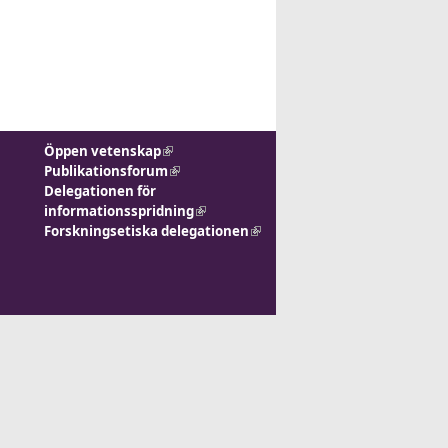
Öppen vetenskap
(link is external)
Publikationsforum
(link is
Delegationen för
external)
informationsspridning
(link is
Forskningsetiska delegationen
external)
(link is
external)