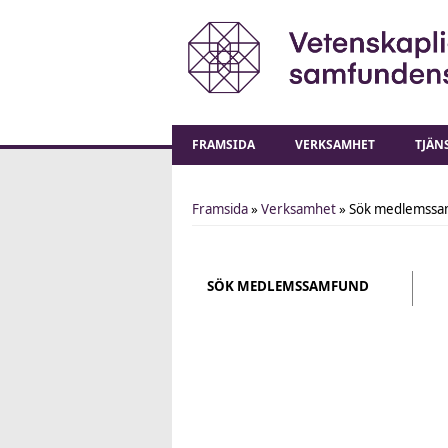
FRAMSIDA
VERKSAMHET
TJÄN
Framsida
»
Verksamhet
» Sök medlemssa
You are here
SÖK MEDLEMSSAMFUND