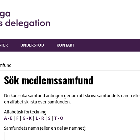
STER
UNDERSTÖD
KONTAKT
mfund
Sök medlemssamfund
Du kan söka samfund antingen genom att skriva samfundets namn eller 
en alfabetisk lista över samfunden.
Alfabetisk förteckning
A - E
|
F
|
G - K
|
L - R
|
S
|
T - Ö
Samfundets namn (eller en del av namnet):