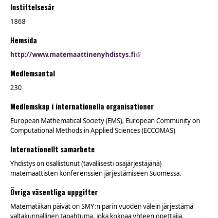
Instiftelsesår
1868
Hemsida
http://www.matemaattinenyhdistys.fi
(link is external)
Medlemsantal
230
Medlemskap i internationella organisationer
European Mathematical Society (EMS), European Community on
Computational Methods in Applied Sciences (ECCOMAS)
Internationellt samarbete
Yhdistys on osallistunut (tavallisesti osajärjestäjänä)
matemaattisten konferenssien järjestämiseen Suomessa.
Övriga väsentliga uppgifter
Matematiikan päivät on SMY:n parin vuoden välein järjestämä
valtakunnallinen tapahtuma, joka kokoaa yhteen opettajia,