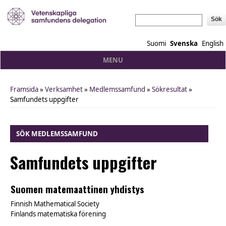
Sök
Suomi
Svenska
English
MENU
Framsida
»
Verksamhet
»
Medlemssamfund
»
Sökresultat
»
You are here
Samfundets uppgifter
SÖK MEDLEMSSAMFUND
Samfundets uppgifter
Suomen matemaattinen yhdistys
Finnish Mathematical Society
Finlands matematiska förening