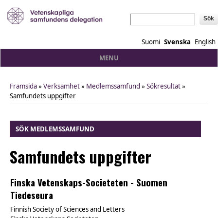
Sök
Suomi
Svenska
English
MENU
Framsida
»
Verksamhet
»
Medlemssamfund
»
Sökresultat
»
You are here
Samfundets uppgifter
SÖK MEDLEMSSAMFUND
Samfundets uppgifter
Finska Vetenskaps-Societeten - Suomen
Tiedeseura
Finnish Society of Sciences and Letters