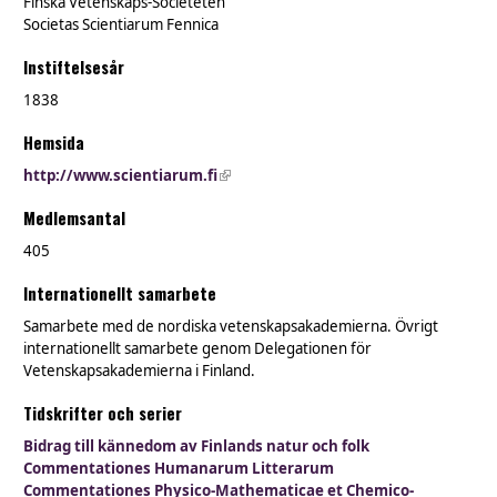
Finska Vetenskaps-Societeten
Societas Scientiarum Fennica
Instiftelsesår
1838
Hemsida
http://www.scientiarum.fi
(link is external)
Medlemsantal
405
Internationellt samarbete
Samarbete med de nordiska vetenskapsakademierna. Övrigt
internationellt samarbete genom Delegationen för
Vetenskapsakademierna i Finland.
Tidskrifter och serier
Bidrag till kännedom av Finlands natur och folk
Commentationes Humanarum Litterarum
Commentationes Physico-Mathematicae et Chemico-