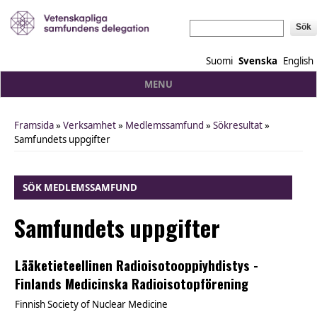
Sök
Suomi
Svenska
English
MENU
Framsida
»
Verksamhet
»
Medlemssamfund
»
Sökresultat
»
You are here
Samfundets uppgifter
SÖK MEDLEMSSAMFUND
Samfundets uppgifter
Lääketieteellinen Radioisotooppiyhdistys -
Finlands Medicinska Radioisotopförening
Finnish Society of Nuclear Medicine