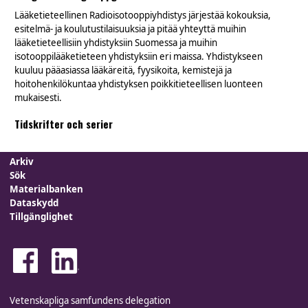
Lääketieteellinen Radioisotooppiyhdistys järjestää kokouksia,
esitelmä- ja koulutustilaisuuksia ja pitää yhteyttä muihin
lääketieteellisiin yhdistyksiin Suomessa ja muihin
isotooppilääketieteen yhdistyksiin eri maissa. Yhdistykseen
kuuluu pääasiassa lääkäreitä, fyysikoita, kemistejä ja
hoitohenkilökuntaa yhdistyksen poikkitieteellisen luonteen
mukaisesti.
Tidskrifter och serier
Arkiv
Sök
Materialbanken
Dataskydd
Tillgänglighet
Vetenskapliga samfundens delegation