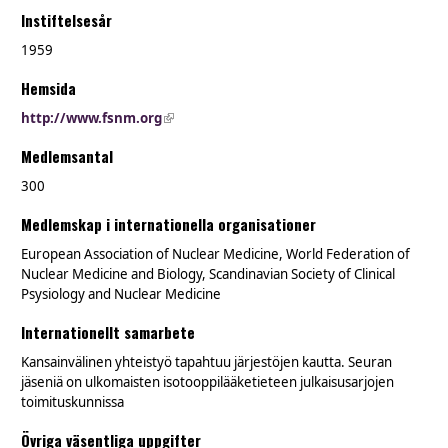
Instiftelsesår
1959
Hemsida
http://www.fsnm.org
(link is external)
Medlemsantal
300
Medlemskap i internationella organisationer
European Association of Nuclear Medicine, World Federation of
Nuclear Medicine and Biology, Scandinavian Society of Clinical
Psysiology and Nuclear Medicine
Internationellt samarbete
Kansainvälinen yhteistyö tapahtuu järjestöjen kautta. Seuran
jäseniä on ulkomaisten isotooppilääketieteen julkaisusarjojen
toimituskunnissa
Övriga väsentliga uppgifter