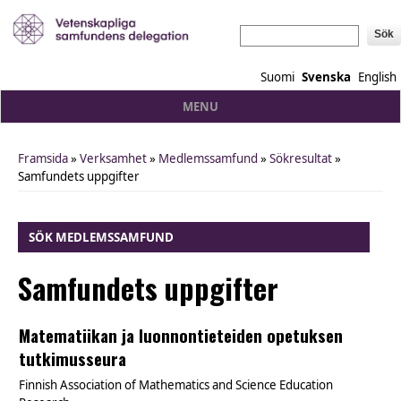
Sök
Suomi
Svenska
English
MENU
Framsida
»
Verksamhet
»
Medlemssamfund
»
Sökresultat
»
You are here
Samfundets uppgifter
SÖK MEDLEMSSAMFUND
Samfundets uppgifter
Matematiikan ja luonnontieteiden opetuksen
tutkimusseura
Finnish Association of Mathematics and Science Education