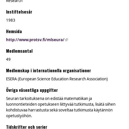
Research
Instiftelsesår
1983
Hemsida
http://www.protsv.fi/mlseura/
(link is external)
Medlemsantal
49
Medlemskap i internationella organisationer
ESERA (European Science Education Research Association)
Övriga väsentliga uppgifter
Seuran tarkoituksena on edistää matematiikan ja
luonnontieteiden opetukseen liittyvää tutkimusta, lisätä siihen
kohdistuvaa harrastusta sekä soveltaa tutkimusta käytännön
opetustyöhön.
Tidskrifter och serier