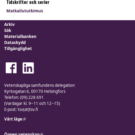
Tidskrifter och serier
Matkailututkimus
Arkiv
Sök
Materialbanken
Dataskydd
Tillgänglighet
Vetenskapliga samfundens delegation
Kyrkogatan 6, 00170 Helsingfors
Telefon: (09) 228 691
(Vardagar kl. 9−11 och 12−15)
E-post: tsv(at)tsv.fi
Vårt läge
(link is external)
Öppen vetenskap
(link is external)