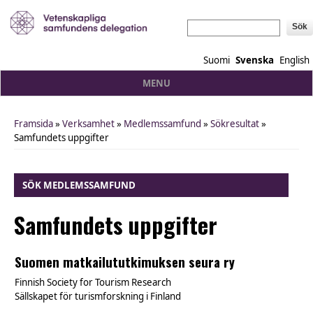
Sök
Suomi
Svenska
English
MENU
Framsida
»
Verksamhet
»
Medlemssamfund
»
Sökresultat
»
You are here
Samfundets uppgifter
SÖK MEDLEMSSAMFUND
Samfundets uppgifter
Suomen matkailututkimuksen seura ry
Finnish Society for Tourism Research
Sällskapet för turismforskning i Finland