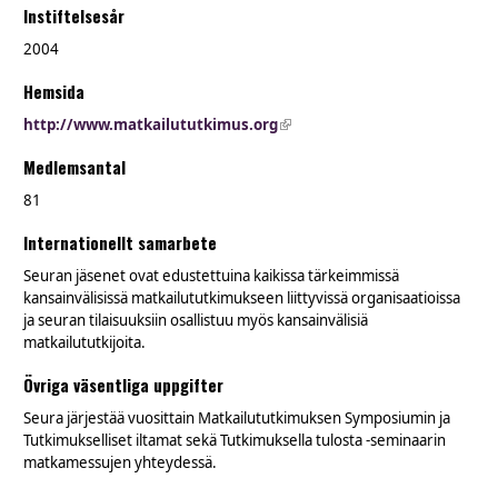
Instiftelsesår
2004
Hemsida
http://www.matkailututkimus.org
(link is external)
Medlemsantal
81
Internationellt samarbete
Seuran jäsenet ovat edustettuina kaikissa tärkeimmissä
kansainvälisissä matkailututkimukseen liittyvissä organisaatioissa
ja seuran tilaisuuksiin osallistuu myös kansainvälisiä
matkailututkijoita.
Övriga väsentliga uppgifter
Seura järjestää vuosittain Matkailututkimuksen Symposiumin ja
Tutkimukselliset iltamat sekä Tutkimuksella tulosta -seminaarin
matkamessujen yhteydessä.