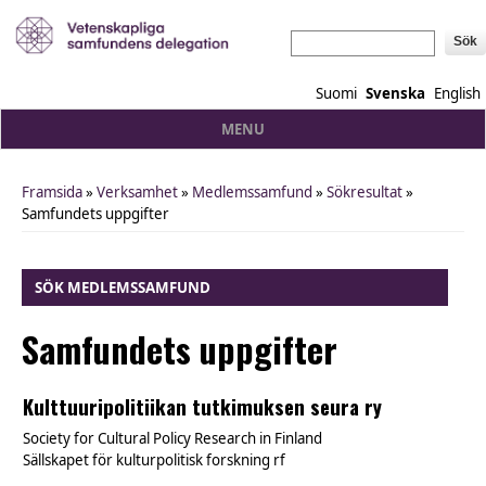
Sök
Suomi
Svenska
English
MENU
Framsida
»
Verksamhet
»
Medlemssamfund
»
Sökresultat
»
You are here
Samfundets uppgifter
SÖK MEDLEMSSAMFUND
Samfundets uppgifter
Kulttuuripolitiikan tutkimuksen seura ry
Society for Cultural Policy Research in Finland
Sällskapet för kulturpolitisk forskning rf