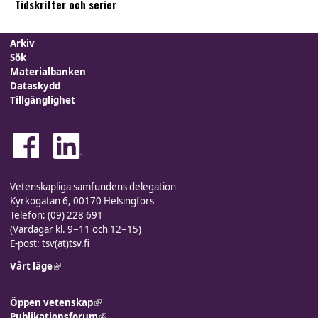
Tidskrifter och serier
Arkiv
Sök
Materialbanken
Dataskydd
Tillgänglighet
Vetenskapliga samfundens delegation
Kyrkogatan 6, 00170 Helsingfors
Telefon: (09) 228 691
(Vardagar kl. 9−11 och 12−15)
E-post: tsv(at)tsv.fi
Vårt läge
(link is external)
Öppen vetenskap
(link is external)
Publikationsforum
(link is external)