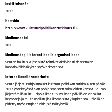
Instiftelsesår
2012
Hemsida
http://www.kulttuuripolitiikantutkimus.fi
(link is external)
Medlemsantal
101
Medlemskap i internationella organisationer
Seuran hallitus ja jäsenistö toimivat aktiivisesti tieteenalan
kansainvälisissä yhteistyöverkostoissa.
Internationellt samarbete
Seura järjesti Pohjoismaiset kulttuuripolitiikan tutkimuksen päivät
2017 yhteistyössä alan pohjoismaisten toimijoiden kanssa. Seuran
järjestämillä Kulttuuripolitiikan tutkimuksen päivillä on vieraillut
keynoteja ja muita osallistujia ulkomaisista yliopistoista. Päivillä on
pidetty myös englanninkielisiä työryhmiä.