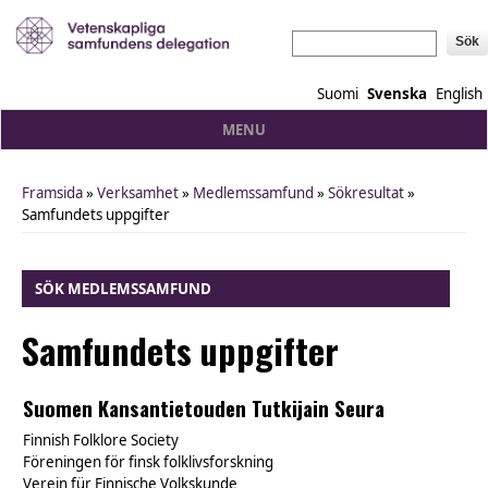
Sök
Suomi
Svenska
English
MENU
Framsida
»
Verksamhet
»
Medlemssamfund
»
Sökresultat
»
You are here
Samfundets uppgifter
SÖK MEDLEMSSAMFUND
Samfundets uppgifter
Suomen Kansantietouden Tutkijain Seura
Finnish Folklore Society
Föreningen för finsk folklivsforskning
Verein für Finnische Volkskunde