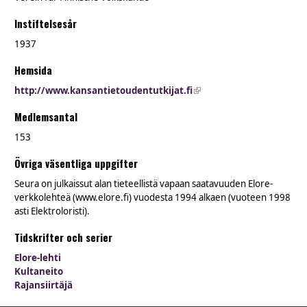
Instiftelsesår
1937
Hemsida
http://www.kansantietoudentutkijat.fi
(link is external)
Medlemsantal
153
Övriga väsentliga uppgifter
Seura on julkaissut alan tieteellistä vapaan saatavuuden Elore-
verkkolehteä (www.elore.fi) vuodesta 1994 alkaen (vuoteen 1998
asti Elektroloristi).
Tidskrifter och serier
Elore-lehti
Kultaneito
Rajansiirtäjä