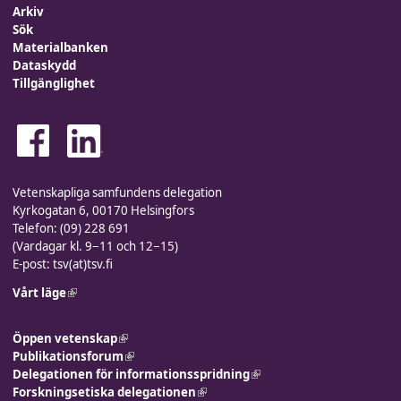
Arkiv
Sök
Materialbanken
Dataskydd
Tillgänglighet
Vetenskapliga samfundens delegation
Kyrkogatan 6, 00170 Helsingfors
Telefon: (09) 228 691
(Vardagar kl. 9−11 och 12−15)
E-post: tsv(at)tsv.fi
Vårt läge
(link is external)
Öppen vetenskap
(link is external)
Publikationsforum
(link is external)
Delegationen för informationsspridning
(link is external)
Forskningsetiska delegationen
(link is external)