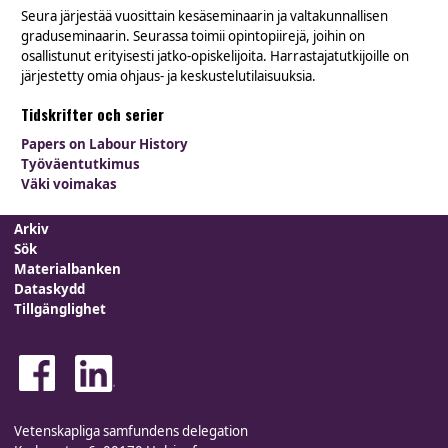
Seura järjestää vuosittain kesäseminaarin ja valtakunnallisen
graduseminaarin. Seurassa toimii opintopiirejä, joihin on
osallistunut erityisesti jatko-opiskelijoita. Harrastajatutkijoille on
järjestetty omia ohjaus- ja keskustelutilaisuuksia.
Tidskrifter och serier
Papers on Labour History
Työväentutkimus
Väki voimakas
Arkiv
Sök
Materialbanken
Dataskydd
Tillgänglighet
Vetenskapliga samfundens delegation