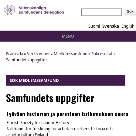
Sök
Suomi
Svenska
English
MENU
Framsida
»
Verksamhet
»
Medlemssamfund
»
Sökresultat
»
You are here
Samfundets uppgifter
SÖK MEDLEMSSAMFUND
Samfundets uppgifter
Työväen historian ja perinteen tutkimuksen seura
Finnish Society for Labour History
Sällskapet för forskning för arbetarrörelsens historia och
arbetarkultur i Finland