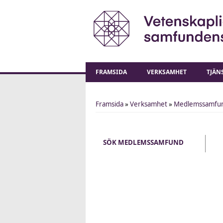
FRAMSIDA
VERKSAMHET
TJÄN
Framsida
»
Verksamhet
»
Medlemssamfu
You are here
SÖK MEDLEMSSAMFUND