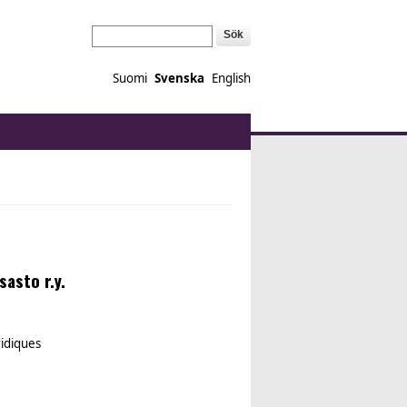
Sök
Suomi
Svenska
English
asto r.y.
ridiques