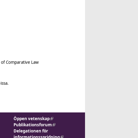
)
y of Comparative Law
issa.
Öppen vetenskap
(link is external)
Publikationsforum
(link is
Delegationen för
external)
informationsspridning
(link is