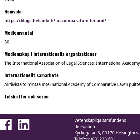
Hemsida
https://blogs.helsinki.fi/iuscomparatum-finland/
(link is external
Medlemsantal
30
Medlemskap i internationella organisationer
The International Association of Legal Sciences, International Academ
Internationellt samarbete
Aktiivista toimintaa International Academy of Comparative Law’n puitte
Tidskrifter och serier
Vetenskapliga samfundens
delegation
Kyrkogatan 6, 00170 Helsingfors
Telefon: (09) 228 691