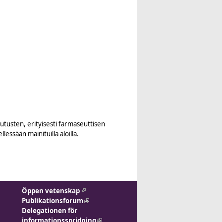
utusten, erityisesti farmaseuttisen
ssään mainituilla aloilla.
Öppen vetenskap
(link is external)
Publikationsforum
(link is
Delegationen för
external)
informationsspridning
(link is