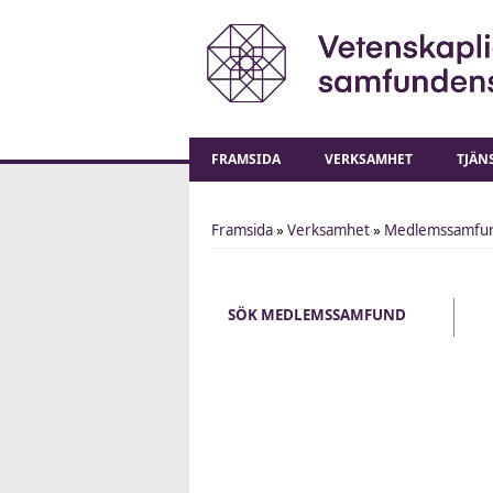
FRAMSIDA
VERKSAMHET
TJÄN
Framsida
»
Verksamhet
»
Medlemssamfu
You are here
SÖK MEDLEMSSAMFUND