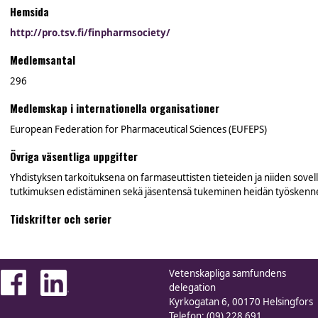
Hemsida
http://pro.tsv.fi/finpharmsociety/
Medlemsantal
296
Medlemskap i internationella organisationer
European Federation for Pharmaceutical Sciences (EUFEPS)
Övriga väsentliga uppgifter
Yhdistyksen tarkoituksena on farmaseuttisten tieteiden ja niiden sovell
tutkimuksen edistäminen sekä jäsentensä tukeminen heidän työskennelle
Tidskrifter och serier
Vetenskapliga samfundens
delegation
Kyrkogatan 6, 00170 Helsingfors
Telefon: (09) 228 691