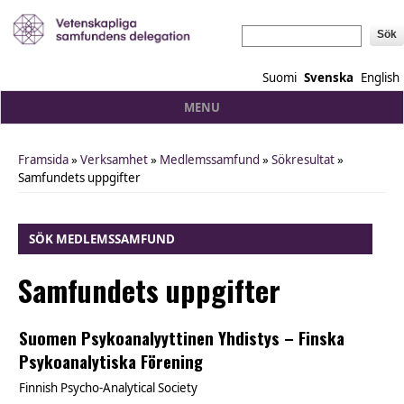
Sök
Suomi
Svenska
English
MENU
Framsida
»
Verksamhet
»
Medlemssamfund
»
Sökresultat
»
You are here
Samfundets uppgifter
SÖK MEDLEMSSAMFUND
Samfundets uppgifter
Suomen Psykoanalyyttinen Yhdistys – Finska
Psykoanalytiska Förening
Finnish Psycho-Analytical Society