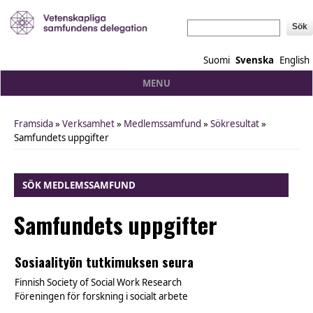
Sök
Suomi
Svenska
English
MENU
Framsida
»
Verksamhet
»
Medlemssamfund
»
Sökresultat
»
You are here
Samfundets uppgifter
SÖK MEDLEMSSAMFUND
Samfundets uppgifter
Sosiaalityön tutkimuksen seura
Finnish Society of Social Work Research
Föreningen för forskning i socialt arbete