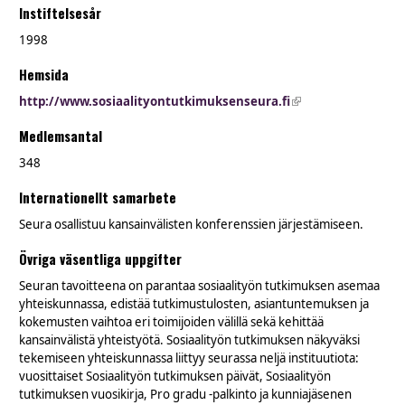
Instiftelsesår
1998
Hemsida
http://www.sosiaalityontutkimuksenseura.fi
(link is external)
Medlemsantal
348
Internationellt samarbete
Seura osallistuu kansainvälisten konferenssien järjestämiseen.
Övriga väsentliga uppgifter
Seuran tavoitteena on parantaa sosiaalityön tutkimuksen asemaa
yhteiskunnassa, edistää tutkimustulosten, asiantuntemuksen ja
kokemusten vaihtoa eri toimijoiden välillä sekä kehittää
kansainvälistä yhteistyötä. Sosiaalityön tutkimuksen näkyväksi
tekemiseen yhteiskunnassa liittyy seurassa neljä instituutiota:
vuosittaiset Sosiaalityön tutkimuksen päivät, Sosiaalityön
tutkimuksen vuosikirja, Pro gradu -palkinto ja kunniajäsenen