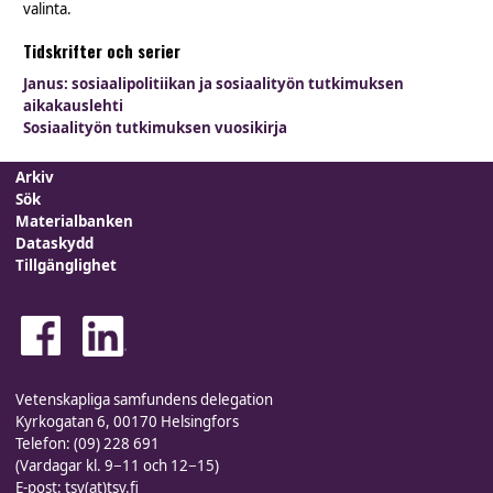
valinta.
Tidskrifter och serier
Janus: sosiaalipolitiikan ja sosiaalityön tutkimuksen
aikakauslehti
Sosiaalityön tutkimuksen vuosikirja
Arkiv
Sök
Materialbanken
Dataskydd
Tillgänglighet
Vetenskapliga samfundens delegation
Kyrkogatan 6, 00170 Helsingfors
Telefon: (09) 228 691
(Vardagar kl. 9−11 och 12−15)
E-post: tsv(at)tsv.fi