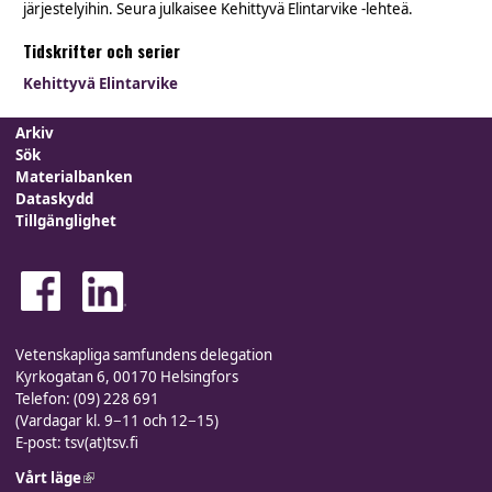
järjestelyihin. Seura julkaisee Kehittyvä Elintarvike -lehteä.
Tidskrifter och serier
Kehittyvä Elintarvike
Arkiv
Sök
Materialbanken
Dataskydd
Tillgänglighet
Vetenskapliga samfundens delegation
Kyrkogatan 6, 00170 Helsingfors
Telefon: (09) 228 691
(Vardagar kl. 9−11 och 12−15)
E-post: tsv(at)tsv.fi
Vårt läge
(link is external)