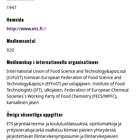
1947
Hemsida
http://www.ets.fi
(link is external)
Medlemsantal
920
Medlemskap i internationella organisationer
International Union of Food Science and Technology&apos;ssä
(IUFoST) toimivan European Federation of Food Science and
Technology&apos;n (EFFoST) perustajajäsen. Institute of Food
Technologists (IFT), ulkojäsen, Federation of European Chemical
Societies´s Working Party of Food Chemistry (FECS/WPFC),
kansallinen jäsen
Övriga väsentliga uppgifter
ETS järjestää teema- ja koulutustilaisuuksia, opintomatkoja ja
yritysvierailuja sekä osallistuu Kemian päivien yhteydessä
järjestettävän Elintarvikesymposiumin ja Elintarvikepäivien