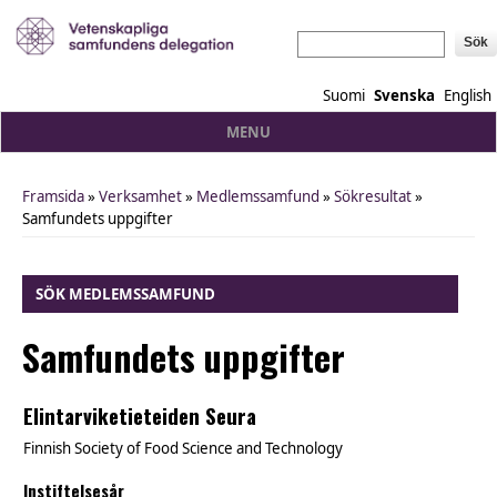
Sök
Suomi
Svenska
English
MENU
Framsida
»
Verksamhet
»
Medlemssamfund
»
Sökresultat
»
You are here
Samfundets uppgifter
SÖK MEDLEMSSAMFUND
Samfundets uppgifter
Elintarviketieteiden Seura
Finnish Society of Food Science and Technology
Instiftelsesår