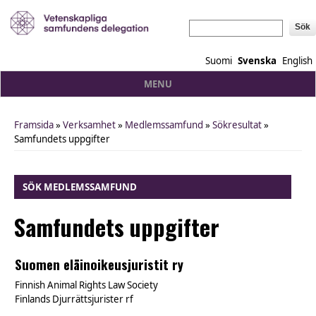
Sök
Suomi
Svenska
English
MENU
Framsida
»
Verksamhet
»
Medlemssamfund
»
Sökresultat
»
You are here
Samfundets uppgifter
SÖK MEDLEMSSAMFUND
Samfundets uppgifter
Suomen eläinoikeusjuristit ry
Finnish Animal Rights Law Society
Finlands Djurrättsjurister rf