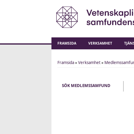
FRAMSIDA
VERKSAMHET
TJÄN
Framsida
»
Verksamhet
»
Medlemssamfu
You are here
SÖK MEDLEMSSAMFUND