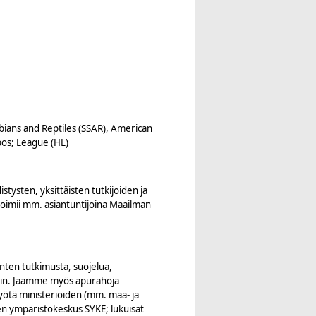
bians and Reptiles (SSAR), American
pos; League (HL)
tysten, yksittäisten tutkijoiden ja
oimii mm. asiantuntijoina Maailman
ten tutkimusta, suojelua,
avoin. Jaamme myös apurahoja
ötä ministeriöiden (mm. maa- ja
en ympäristökeskus SYKE; lukuisat