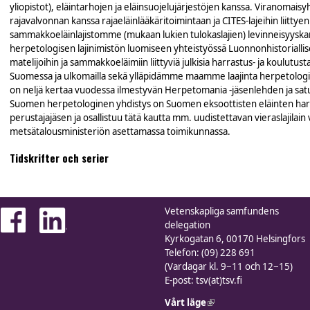
yliopistot), eläintarhojen ja eläinsuojelujärjestöjen kanssa. Viranomais
rajavalvonnan kanssa rajaeläinlääkäritoimintaan ja CITES-lajeihin liittyen
sammakkoeläinlajistomme (mukaan lukien tulokaslajien) levinneisyyska
herpetologisen lajinimistön luomiseen yhteistyössä Luonnonhistorial
matelijoihin ja sammakkoeläimiin liittyviä julkisia harrastus- ja koulut
Suomessa ja ulkomailla sekä ylläpidämme maamme laajinta herpetologi
on neljä kertaa vuodessa ilmestyvän Herpetomania -jäsenlehden ja sat
Suomen herpetologinen yhdistys on Suomen eksoottisten eläinten harras
perustajajäsen ja osallistuu tätä kautta mm. uudistettavan vieraslajilain
metsätalousministeriön asettamassa toimikunnassa.
Tidskrifter och serier
Vetenskapliga samfundens
delegation
Kyrkogatan 6, 00170 Helsingfors
Telefon: (09) 228 691
(Vardagar kl. 9−11 och 12−15)
E-post: tsv(at)tsv.fi
Vårt läge
(link is external)