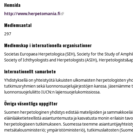
Hemsida
http://www.herpetomania.fi
(link is external)
Medlemsantal
297
Medlemskap i internationella organisationer
Societas Europaea Herpetologica (SEH), Society for the Study of Amphi
Society of Ichthyologists and Herpetologists (ASIH), Herpetologists&a
Internationellt samarbete
Yhdistyksellä on yhteistyötä lukuisten ulkomaisten herpetologisten yhdis
tutkimusryhmien sekä luonnonsuojelujärjestöjen kanssa. Jäseniämme t
luonnonsuojeluliitto IUCN:n lajiensuojelukomissiossa.
Övriga väsentliga uppgifter
Suomen herpetologinen yhdistys edistää matelijoiden ja sammakkoeläin
eläinlääketieteellistä asiantuntemusta ja kasvatusta monin erilaisin t
herpetologiseen tutkimukseen. Suomessa teemme asiantuntijayhteisty
metsätalousministeriö; ympäristöministeriö), tutkimuslaitosten (Suom