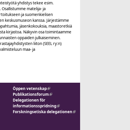
yhteistyötä yhdistys tekee esim.
. Osallistumme matelija- ja
rtoitukseen ja suomenkielisen
lisen keskusmuseon kanssa. Järjestämme
ustapahtumia, jäsenkokouksia, maastoretkiä
sta kirjastoa. Näkyvin osa toimintaamme
unnaisten oppaiden julkaiseminen.
tajayhdistysten liiton (SEEL ry:n)
 valmisteluun maa- ja
Öppen vetenskap
(link is external)
Publikationsforum
(link is
Delegationen för
external)
informationsspridning
(link is
Forskningsetiska delegationen
external)
(link is
external)