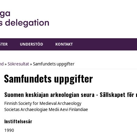
STER
UNDERSTÖD
KONTAKT
nd
»
Sökresultat
» Samfundets uppgifter
Samfundets uppgifter
Suomen keskiajan arkeologian seura - Sällskapet för 
Finnish Society for Medieval Archaeology
Societas Archaeologiae Medii Aevi Finlandiae
Instiftelsesår
1990