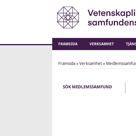
FRAMSIDA
VERKSAMHET
TJÄN
Framsida
»
Verksamhet
»
Medlemssamfu
You are here
SÖK MEDLEMSSAMFUND