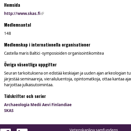
Hemsida
http://www.skas.fi
(link is external)
Medlemsantal
148
Medlemskap i internationella organisationer
Castella maris Baltici -symposioiden organisointikomitea
Övriga väsentliga uppgifter
Seuran tarkoituksena on edistää keskiajan ja uuden ajan arkeologian t
järjestää seminaareja, vierailuluentoja, opintomatkoja, ottaa kantaa aja
harjoittaa julkaisutoimintaa.
Tidskrifter och serier
Archaeologia Medii Aevi Finlandiae
SKAS
Vetenskapliga samfundens