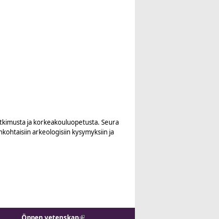
utkimusta ja korkeakouluopetusta. Seura
nkohtaisiin arkeologisiin kysymyksiin ja
Öppen vetenskap
(link is external)