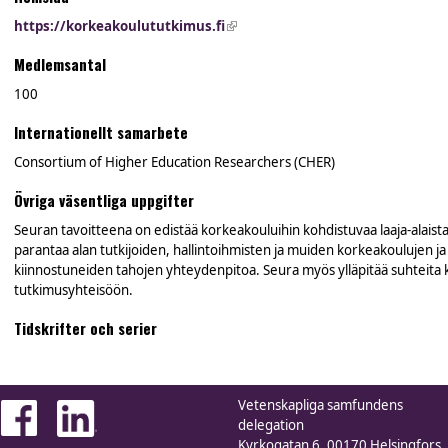
https://korkeakoulututkimus.fi
(link is external)
Medlemsantal
100
Internationellt samarbete
Consortium of Higher Education Researchers (CHER)
Övriga väsentliga uppgifter
Seuran tavoitteena on edistää korkeakouluihin kohdistuvaa laaja-alaista
parantaa alan tutkijoiden, hallintoihmisten ja muiden korkeakoulujen 
kiinnostuneiden tahojen yhteydenpitoa. Seura myös ylläpitää suhteita
tutkimusyhteisöön.
Tidskrifter och serier
Vetenskapliga samfundens
delegation
Kyrkogatan 6, 00170 Helsingfors