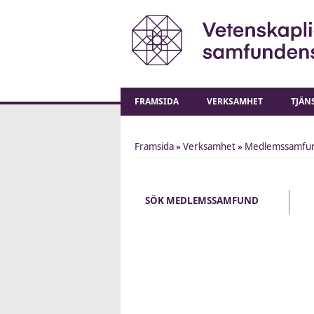
FRAMSIDA
VERKSAMHET
TJÄN
Framsida
»
Verksamhet
»
Medlemssamfu
You are here
SÖK MEDLEMSSAMFUND