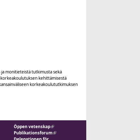
 ja monitieteistä tutkimusta sekä
ja korkeakoulutuksen kehittämisestä
 kansainväliseen korkeakoulututkimuksen
Öppen vetenskap
(link is external)
Publikationsforum
(link is
Delegationen för
external)