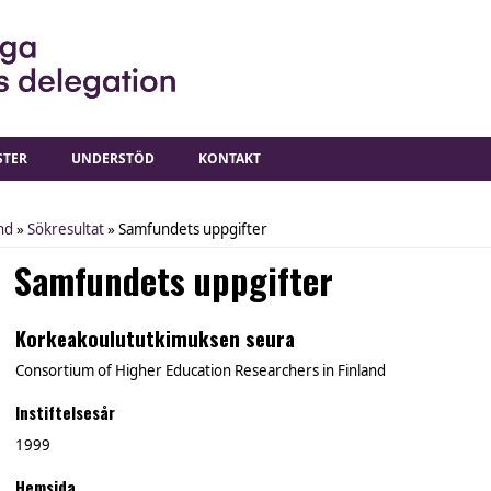
STER
UNDERSTÖD
KONTAKT
nd
»
Sökresultat
» Samfundets uppgifter
Samfundets uppgifter
Korkeakoulututkimuksen seura
Consortium of Higher Education Researchers in Finland
Instiftelsesår
1999
Hemsida