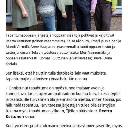
Tapahtumaoppaan järjestäjän oppaan sisältöjä pohtivat ja kirjoittivat
Reetta Kettunen (toinen vasemmalta), Kaisa Kivipuro, Ilmari Jauhiainen ja
Mandi Vermilä. Anne Haapanen (vasemmalla) tuotti oppaan kuviot ja
taittoi julkaisun. Tekstin työstössä auttoi lisäksi Meri Vainiomäki, ja
oppaan asiatarkasti Tuomas Ruuttunen (eivät kuvassa). Kuva: Oona
Koriala.
Sen lisäksi, että haluttiin tulla tietoiseksi lain vaatimuksista,
tapahtumajärjestämisen rimaa haluttiin nostaa.
– Onnistunut tapahtuma on myös tunnelmaltaan avoin ja
kannustava. Järjestäjien ammattitaitoon kuuluu turvata esiintyjille
ja osallistujille turvallinen tila ja ennakolta miettiä, miten toimia, jos
häirintää tapahtuu. Tarvittaessa järjestäjän tulee olla esiintyjien
tukena myös tapahtuman jälkeen, TJNK:n pääsihteeri
Reetta
Kettunen
sanoo.
Kun työ eteni ja siitä tuli maininneeksi sidosryhmien jäsenille, myös