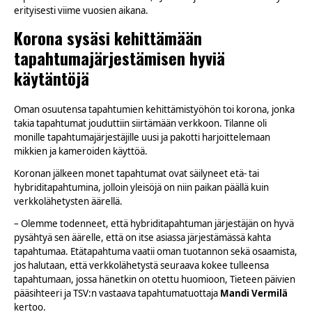
erityisesti viime vuosien aikana.
Korona sysäsi kehittämään
tapahtumajärjestämisen hyviä
käytäntöjä
Oman osuutensa tapahtumien kehittämistyöhön toi korona, jonka
takia tapahtumat jouduttiin siirtämään verkkoon. Tilanne oli
monille tapahtumajärjestäjille uusi ja pakotti harjoittelemaan
mikkien ja kameroiden käyttöä.
Koronan jälkeen monet tapahtumat ovat säilyneet etä- tai
hybriditapahtumina, jolloin yleisöjä on niin paikan päällä kuin
verkkolähetysten äärellä.
– Olemme todenneet, että hybriditapahtuman järjestäjän on hyvä
pysähtyä sen äärelle, että on itse asiassa järjestämässä kahta
tapahtumaa. Etätapahtuma vaatii oman tuotannon sekä osaamista,
jos halutaan, että verkkolähetystä seuraava kokee tulleensa
tapahtumaan, jossa hänetkin on otettu huomioon, Tieteen päivien
pääsihteeri ja TSV:n vastaava tapahtumatuottaja
Mandi Vermilä
kertoo.