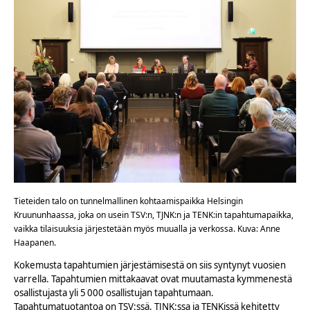
Tieteiden talo on tunnelmallinen kohtaamispaikka Helsingin
Kruununhaassa, joka on usein TSV:n, TJNK:n ja TENK:in tapahtumapaikka,
vaikka tilaisuuksia järjestetään myös muualla ja verkossa. Kuva: Anne
Haapanen.
Kokemusta tapahtumien järjestämisestä on siis syntynyt vuosien
varrella. Tapahtumien mittakaavat ovat muutamasta kymmenestä
osallistujasta yli 5 000 osallistujan tapahtumaan.
Tapahtumatuotantoa on TSV:ssä, TJNK:ssa ja TENKissä kehitetty