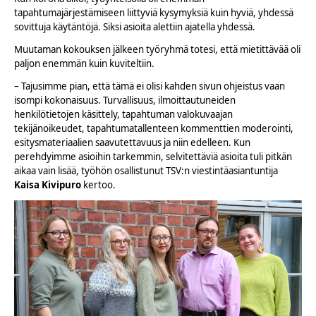
tapahtumajärjestämiseen liittyviä kysymyksiä kuin hyviä, yhdessä
sovittuja käytäntöjä. Siksi asioita alettiin ajatella yhdessä.
Muutaman kokouksen jälkeen työryhmä totesi, että mietittävää oli
paljon enemmän kuin kuviteltiin.
– Tajusimme pian, että tämä ei olisi kahden sivun ohjeistus vaan
isompi kokonaisuus. Turvallisuus, ilmoittautuneiden
henkilötietojen käsittely, tapahtuman valokuvaajan
tekijänoikeudet, tapahtumatallenteen kommenttien moderointi,
esitysmateriaalien saavutettavuus ja niin edelleen. Kun
perehdyimme asioihin tarkemmin, selvitettäviä asioita tuli pitkän
aikaa vain lisää, työhön osallistunut TSV:n viestintäasiantuntija
Kaisa Kivipuro
kertoo.