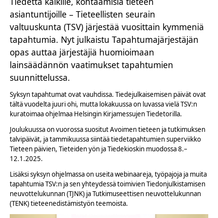
Tiedettä kaikille, kohtaamisia tieteen
asiantuntijoille – Tieteellisten seurain
valtuuskunta (TSV) järjestää vuosittain kymmeniä
tapahtumia. Nyt julkaistu Tapahtumajärjestäjän
opas auttaa järjestäjiä huomioimaan
lainsäädännön vaatimukset tapahtumien
suunnittelussa.
Syksyn tapahtumat ovat vauhdissa. Tiedejulkaisemisen päivät ovat
tältä vuodelta juuri ohi, mutta lokakuussa on luvassa vielä TSV:n
kuratoimaa ohjelmaa Helsingin Kirjamessujen Tiedetorilla.
Joulukuussa on vuorossa suositut Avoimen tieteen ja tutkimuksen
talvipäivät, ja tammikuussa siintää tiedetapahtumien superviikko
Tieteen päivien, Tieteiden yön ja Tiedekioskin muodossa 8.–
12.1.2025.
Lisäksi syksyn ohjelmassa on useita webinaareja, työpajoja ja muita
tapahtumia TSV:n ja sen yhteydessä toimivien Tiedonjulkistamisen
neuvottelukunnan (TJNK) ja Tutkimuseettisen neuvottelukunnan
(TENK) tieteenedistämistyön teemoista.