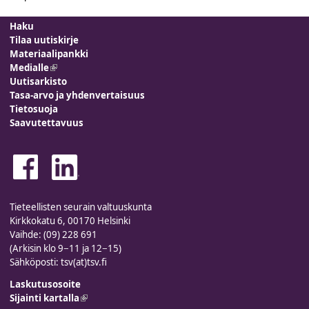
Haku
Tilaa uutiskirje
Materiaalipankki
Medialle
(link is external)
Uutisarkisto
Tasa-arvo ja yhdenvertaisuus
Tietosuoja
Saavutettavuus
Tieteellisten seurain valtuuskunta
Kirkkokatu 6, 00170 Helsinki
Vaihde: (09) 228 691
(Arkisin klo 9−11 ja 12−15)
Sähköposti: tsv(at)tsv.fi
Laskutusosoite
Sijainti kartalla
(link is external)