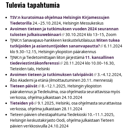
Tulevia tapahtumia
TSV:n kuratoimaa ohjelmaa Helsingin Kirjamessujen
Tiedetorilla
24.–25.10.2024, Helsingin Messukeskus
Avoimen tieteen ja tutkimuksen vuoden 2024 seurannan
tulosten julkaisuwebinaari
(link is external)
30.10.2024 klo 13–15, Zoom
TJNK:n Sanavapaus-hankkeen keskustelutilaisuus
Miten tukea
tutkijoiden ja asiantuntijoiden sananvapautta?
(link is
6.11.2024
klo 9.30–12.15, Helsingin yliopiston päärakennus
external)
TJNK:n ja Tiedetoimittajain liiton järjestämä
11. kansallinen
tiedeviestintäkonferenssi
(link is external)
20.11.2024 klo 10.00–16.30,
Tieteiden talo, Helsinki
Avoimen tieteen ja tutkimuksen talvipäivät
(link is external)
3.–4.12.2024,
Åbo Akademi ja etänä (ilmoittautuminen 20.11. mennessä)
Tieteen päivät
(link is external)
8.–12.1.2025, Helsingin yliopiston
päärakennus ja Tiedekulma, osa ohjelmasta seurattavissa myös
verkossa, ohjelma julkaistaan 24.10.2024
Tieteiden yö
(link is external)
9.1.2025, Helsinki, osa ohjelmasta seurattavissa
verkossa, ohjelma julkaistaan 28.11.2024
Tieteen päivien oheistapahtuma Tiedekioski 10.–11.1.2025,
Helsingin keskustakirjasto Oodi, ohjelma julkaistaan Tieteen
päivien verkkosivuilla 24.10.2024