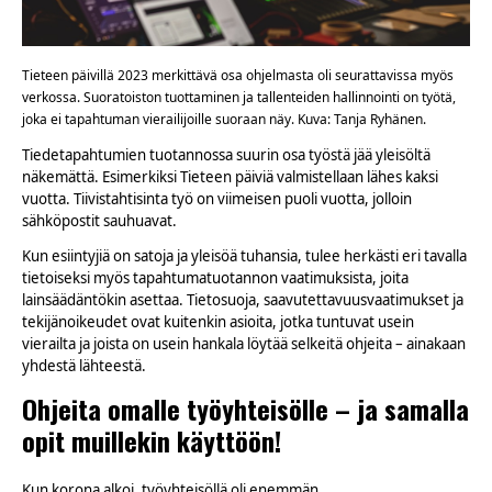
Tieteen päivillä 2023 merkittävä osa ohjelmasta oli seurattavissa myös
verkossa. Suoratoiston tuottaminen ja tallenteiden hallinnointi on työtä,
joka ei tapahtuman vierailijoille suoraan näy. Kuva: Tanja Ryhänen.
Tiedetapahtumien tuotannossa suurin osa työstä jää yleisöltä
näkemättä. Esimerkiksi Tieteen päiviä valmistellaan lähes kaksi
vuotta. Tiivistahtisinta työ on viimeisen puoli vuotta, jolloin
sähköpostit sauhuavat.
Kun esiintyjiä on satoja ja yleisöä tuhansia, tulee herkästi eri tavalla
tietoiseksi myös tapahtumatuotannon vaatimuksista, joita
lainsäädäntökin asettaa. Tietosuoja, saavutettavuusvaatimukset ja
tekijänoikeudet ovat kuitenkin asioita, jotka tuntuvat usein
vierailta ja joista on usein hankala löytää selkeitä ohjeita – ainakaan
yhdestä lähteestä.
Ohjeita omalle työyhteisölle – ja samalla
opit muillekin käyttöön!
Kun korona alkoi, työyhteisöllä oli enemmän