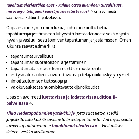
Tapahtumajärjestäjän opas – Kuinka ottaa huomioon turvallisuus,
tietosuoja, tekijänoikeudet ja saavutettavuus?
(link is external)
on avoimesti
saatavissa Edition.fi-palvelussa.
Oppaassa on kymmenen lukua, joihin on koottu tietoa
tapahtumajärjestämiseen liittyvästä lainsäädännöstä sekä ohjeita
hyvän ja vastuullisesti toimivan tapahtuman järjestämiseen. Oman
lukunsa saavat esimerkiksi
tapahtumaturvallisuus
tapahtuman suoratoiston järjestäminen
tapahtumatallenteen kommenttien moderointi
esitysmateriaalien saavutettavuus- ja tekijänoikeuskysymykset
ilmoittautumisen tietosuoja ja
valokuvauksessa huomioitavat tekijänoikeudet.
Opas on avoimesti
luettavissa ja ladattavissa Edition.fi-
palvelussa
(link is external)
.
Tilaa Tiedetapahtumien ystäväkirje
, jotta saat tietoa TSV:llä
järjestettävistä kaikille avoimista tiedetapahtumista. Voit myös selata
tulevia tapahtumiamme
tapahtumakalenterista
(link is external)
Vastuullisen
tieteen -verkkosivuillamme.