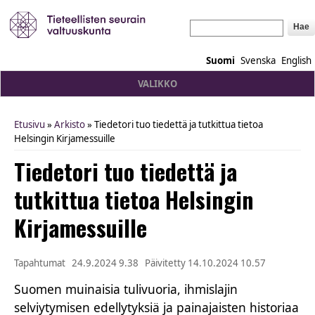
Hae
Suomi
Svenska
English
VALIKKO
Etusivu
»
Arkisto
» Tiedetori tuo tiedettä ja tutkittua tietoa
You are here
Helsingin Kirjamessuille
Tiedetori tuo tiedettä ja
tutkittua tietoa Helsingin
Kirjamessuille
Tapahtumat
24.9.2024 9.38
Päivitetty
14.10.2024 10.57
Suomen muinaisia tulivuoria, ihmislajin
selviytymisen edellytyksiä ja painajaisten historiaa