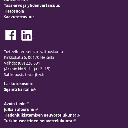
Tasa-arvo ja yhdenvertaisuus
Tietosuoja
Saavutettavuus
Tieteellisten seurain valtuuskunta
Kirkkokatu 6, 00170 Helsinki
Vaihde: (09) 228 691
(Arkisin klo 9−11 ja 12−15)
Sähköposti: tsv(at)tsv.fi
Laskutusosoite
Sijainti kartalla
(link is external)
Avoin tiede
(link is external)
Julkaisufoorumi
(link is external)
Tiedonjulkistamisen neuvottelukunta
(link is external)
Tutkimuseettinen neuvottelukunta
(link is external)