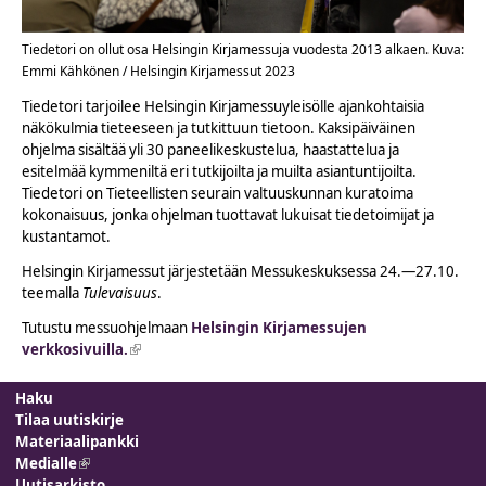
Tiedetori on ollut osa Helsingin Kirjamessuja vuodesta 2013 alkaen. Kuva:
Emmi Kähkönen / Helsingin Kirjamessut 2023
Tiedetori tarjoilee Helsingin Kirjamessuyleisölle ajankohtaisia
näkökulmia tieteeseen ja tutkittuun tietoon. Kaksipäiväinen
ohjelma sisältää yli 30 paneelikeskustelua, haastattelua ja
esitelmää kymmeniltä eri tutkijoilta ja muilta asiantuntijoilta.
Tiedetori on Tieteellisten seurain valtuuskunnan kuratoima
kokonaisuus, jonka ohjelman tuottavat lukuisat tiedetoimijat ja
kustantamot.
Helsingin Kirjamessut järjestetään Messukeskuksessa 24.—27.10.
teemalla
Tulevaisuus
.
Tutustu messuohjelmaan
Helsingin Kirjamessujen
verkkosivuilla.
(link is external)
Haku
Tilaa uutiskirje
Materiaalipankki
Medialle
(link is external)
Uutisarkisto