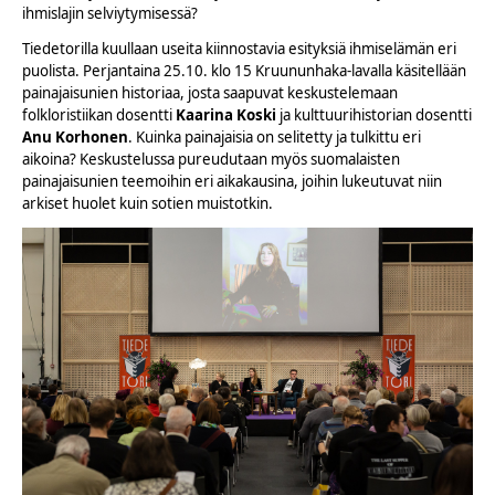
ihmislajin selviytymisessä?
Tiedetorilla kuullaan useita kiinnostavia esityksiä ihmiselämän eri
puolista. Perjantaina 25.10. klo 15 Kruununhaka-lavalla käsitellään
painajaisunien historiaa, josta saapuvat keskustelemaan
folkloristiikan dosentti
Kaarina Koski
ja kulttuurihistorian dosentti
Anu Korhonen
. Kuinka painajaisia on selitetty ja tulkittu eri
aikoina? Keskustelussa pureudutaan myös suomalaisten
painajaisunien teemoihin eri aikakausina, joihin lukeutuvat niin
arkiset huolet kuin sotien muistotkin.