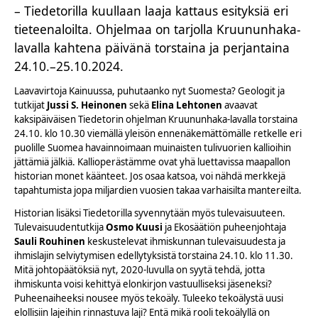
– Tiedetorilla kuullaan laaja kattaus esityksiä eri
tieteenaloilta. Ohjelmaa on tarjolla Kruununhaka-
lavalla kahtena päivänä torstaina ja perjantaina
24.10.–25.10.2024.
Laavavirtoja Kainuussa, puhutaanko nyt Suomesta? Geologit ja
tutkijat
Jussi S. Heinonen
sekä
Elina Lehtonen
avaavat
kaksipäiväisen Tiedetorin ohjelman Kruununhaka-lavalla torstaina
24.10. klo 10.30 viemällä yleisön ennenäkemättömälle retkelle eri
puolille Suomea havainnoimaan muinaisten tulivuorien kallioihin
jättämiä jälkiä. Kallioperästämme ovat yhä luettavissa maapallon
historian monet käänteet. Jos osaa katsoa, voi nähdä merkkejä
tapahtumista jopa miljardien vuosien takaa varhaisilta mantereilta.
Historian lisäksi Tiedetorilla syvennytään myös tulevaisuuteen.
Tulevaisuudentutkija
Osmo Kuusi
ja Ekosäätiön puheenjohtaja
Sauli Rouhinen
keskustelevat ihmiskunnan tulevaisuudesta ja
ihmislajin selviytymisen edellytyksistä torstaina 24.10. klo 11.30.
Mitä johtopäätöksiä nyt, 2020-luvulla on syytä tehdä, jotta
ihmiskunta voisi kehittyä elonkirjon vastuulliseksi jäseneksi?
Puheenaiheeksi nousee myös tekoäly. Tuleeko tekoälystä uusi
elollisiin lajeihin rinnastuva laji? Entä mikä rooli tekoälyllä on