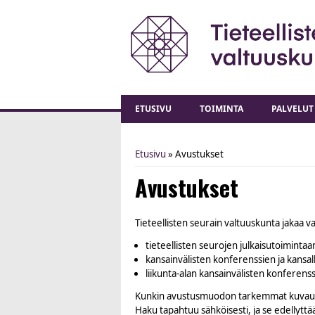
ETUSIVU
TOIMINTA
PALVELUT
Etusivu
» Avustukset
You are here
Avustukset
Tieteellisten seurain valtuuskunta jakaa v
tieteellisten seurojen julkaisutoimintaa
kansainvälisten konferenssien ja kansal
liikunta-alan kansainvälisten konferens
Kunkin avustusmuodon tarkemmat kuvaukset
Haku tapahtuu sähköisesti, ja se edellyttä