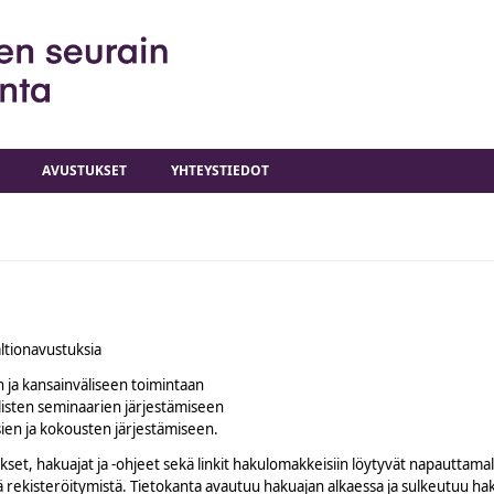
AVUSTUKSET
YHTEYSTIEDOT
altionavustuksia
n ja kansainväliseen toimintaan
listen seminaarien järjestämiseen
sien ja kokousten järjestämiseen.
, hakuajat ja -ohjeet sekä linkit hakulomakkeisiin löytyvät napauttamall
ä rekisteröitymistä.
Tietokanta avautuu hakuajan alkaessa ja sulkeutuu hak