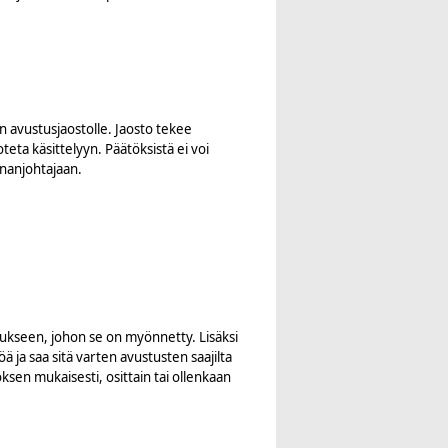
n avustusjaostolle. Jaosto tekee
oteta käsittelyyn.
Päätöksistä ei voi
nnanjohtajaan.
tukseen, johon se on myönnetty. Lisäksi
ä ja saa sitä varten avustusten saajilta
töksen mukaisesti, osittain tai ollenkaan