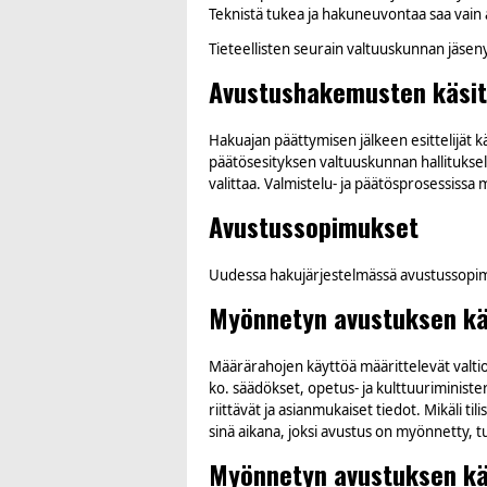
Teknistä tukea ja hakuneuvontaa saa vain a
Tieteellisten seurain valtuuskunnan jäsen
Avustushakemusten käsit
Hakuajan päättymisen jälkeen esittelijät k
päätösesityksen valtuuskunnan hallituksel
valittaa. Valmistelu- ja päätösprosessissa
Avustussopimukset
Uudessa hakujärjestelmässä avustussopimuk
Myönnetyn avustuksen kä
Määrärahojen käyttöä määrittelevät valtio
ko. säädökset, opetus- ja kulttuuriminister
riittävät ja asianmukaiset tiedot. Mikäli ti
sinä aikana, joksi avustus on myönnetty, tu
Myönnetyn avustuksen kä