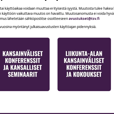
i käyttöaikaa voidaan muuttaa erityisestä syystä. Muutosta tulee hakea ki
n käyttöön vaikuttava muutos on havaittu. Muutosanomusta ei voida hyväk
akemus lähetetään sähköpostitse osoitteeseen
avustukset@tsv.fi
me vuosina myöntänyt julkaisuavustusten käyttöajan pidennyksiä.