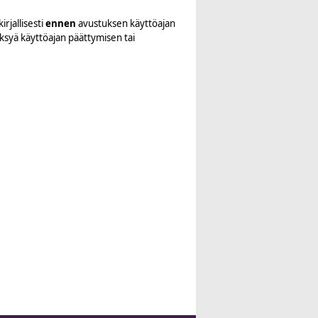
rjallisesti
ennen
avustuksen käyttöajan
syä käyttöajan päättymisen tai