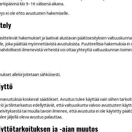
rkipäivinä klo 9−16 välisenä aikana.
yys ei ole ehto avustusten hakemiselle.
tely
äsittelevät hakemukset ja laativat alustavan päätösesityksen valtuuskunna
le, joka päättää myönnettävistä avustuksista.
Puutteellisia hakemuksia ei 
 mahdollisesti ilmenevistä virheistä voi ottaa yhteyttä valtuuskunnan toimi
set allekirjoitetaan sähköisesti.
yttö
navustuksia koskevat säädökset. Avustus tulee käyttää vain siihen tarkoi
iö ja tilintarkastus edellyttävät, että valtuuskunta valvoo avustusten käyttö
liselvityksestä tai muulla tavoin ilmenee, että avustusta ei ole käytetty pää
lee jäljellä oleva avustus palauttaa.
yttötarkoituksen ja -ajan muutos