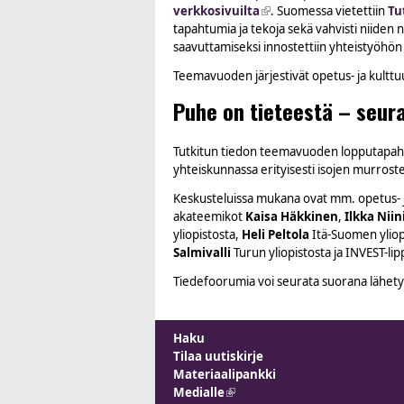
verkkosivuilta
(link is external)
.
Suomessa vietettiin
Tu
tapahtumia ja tekoja sekä vahvisti niiden n
saavuttamiseksi innostettiin yhteistyöhön m
Teemavuoden järjestivät opetus- ja kulttu
Puhe on tieteestä – seur
Tutkitun tiedon teemavuoden lopputapaht
yhteiskunnassa erityisesti isojen murroste
Keskusteluissa mukana ovat mm. opetus- ja
akateemikot
Kaisa Häkkinen
,
Ilkka Niin
yliopistosta,
Heli Peltola
Itä-Suomen yliopi
Salmivalli
Turun yliopistosta ja INVEST-lip
Tiedefoorumia voi seurata suorana lähet
Haku
Tilaa uutiskirje
Materiaalipankki
Medialle
(link is external)