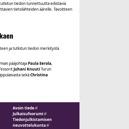
tkitun tiedon tunnettuutta edistäviä
ettavien tietolähteiden äärelle. Tavoitteen
lkaen
een ja tutkitun tiedon merkitystä
mian pääjohtaja
Paula Eerola
,
fessorit
Juhani Knuuti
Turun
lippulaivasta sekä
Christina
Avoin tiede
(link is external)
Julkaisufoorumi
(link is external)
Tiedonjulkistamisen
neuvottelukunta
(link is external)