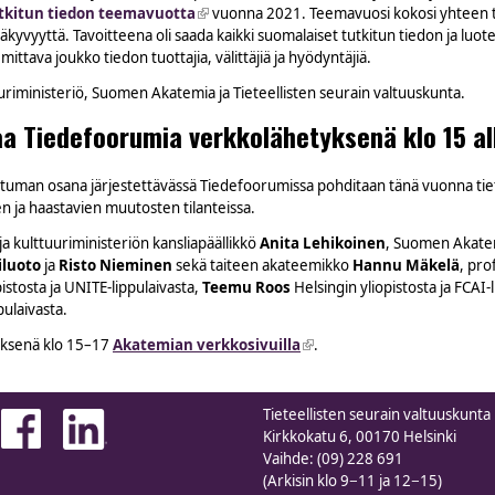
tkitun tiedon teemavuotta
(link is external)
vuonna 2021. Teemavuosi kokosi yhteen tu
äkyvyyttä. Tavoitteena oli saada kaikki suomalaiset tutkitun tiedon ja luot
ittava joukko tiedon tuottajia, välittäjiä ja hyödyntäjiä.
uriministeriö, Suomen Akatemia ja Tieteellisten seurain valtuuskunta.
aa Tiedefoorumia verkkolähetyksenä klo 15 a
uman osana järjestettävässä Tiedefoorumissa pohditaan tänä vuonna tiet
n ja haastavien muutosten tilanteissa.
 kulttuuriministeriön kansliapäällikkö
Anita Lehikoinen
, Suomen Akate
iluoto
ja
Risto Nieminen
sekä taiteen akateemikko
Hannu Mäkelä
, pro
stosta ja UNITE-lippulaivasta,
Teemu Roos
Helsingin yliopistosta ja FCAI-
pulaivasta.
yksenä klo 15–17
Akatemian verkkosivuilla
(link is external)
.
Tieteellisten seurain valtuuskunta
Kirkkokatu 6, 00170 Helsinki
Vaihde: (09) 228 691
(Arkisin klo 9−11 ja 12−15)