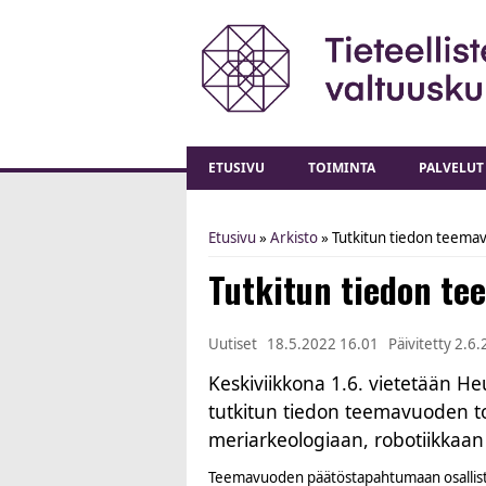
ETUSIVU
TOIMINTA
PALVELUT
Etusivu
»
Arkisto
» Tutkitun tiedon teema
You are here
Tutkitun tiedon te
Uutiset
18.5.2022 16.01
Päivitetty
2.6.
Keskiviikkona 1.6. vietetään H
tutkitun tiedon teemavuoden to
meriarkeologiaan, robotiikkaan 
Teemavuoden päätöstapahtumaan osallistu