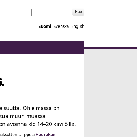
Hae
Suomi
Svenska
English
6.
laisuutta. Ohjelmassa on
tustua muun muassa
n avoinna klo 14–20 kävijöille.
aksuttomia lippuja
Heurekan