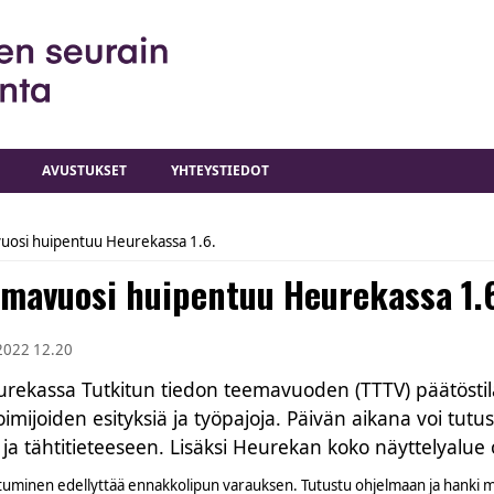
AVUSTUKSET
YHTEYSTIEDOT
vuosi huipentuu Heurekassa 1.6.
emavuosi huipentuu Heurekassa 1.
2022 12.20
eurekassa Tutkitun tiedon teemavuoden (TTTV) päätösti
imijoiden esityksiä ja työpajoja. Päivän aikana voi tu
ja tähtitieteeseen. Lisäksi Heurekan koko näyttelyalue o
minen edellyttää ennakkolipun varauksen. Tutustu ohjelmaan ja hanki m