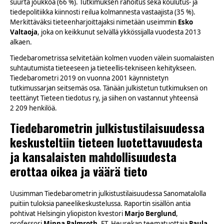
suurta joukkoa (66 %). Tutkimuksen rahoitus sekä koulutus- ja
tiedepolitiikka kiinnosti reilua kolmannesta vastaajista (35 %).
Merkittäväksi tieteenharjoittajaksi nimetään useimmin
Esko
Valtaoja
, joka on keikkunut selvällä ykkössijalla vuodesta 2013
alkaen.
Tiedebarometrissa selvitetään kolmen vuoden välein suomalaisten
suhtautumista tieteeseen ja tieteellis-tekniseen kehitykseen.
Tiedebarometri 2019 on vuonna 2001 käynnistetyn
tutkimussarjan seitsemäs osa. Tänään julkistetun tutkimuksen on
teettänyt Tieteen tiedotus ry, ja siihen on vastannut yhteensä
2 209 henkilöä.
Tiedebarometrin julkistustilaisuudessa
keskusteltiin tieteen luotettavuudesta
ja kansalaisten mahdollisuudesta
erottaa oikea ja väärä tieto
Uusimman Tiedebarometrin julkistustilaisuudessa Sanomatalolla
puitiin tuloksia paneelikeskustelussa. Raportin sisällön antia
pohtivat Helsingin yliopiston kvestori
Marjo Berglund
,
professori
Minna Palmroth
, FT, Heurekan teematuottaja
Paula