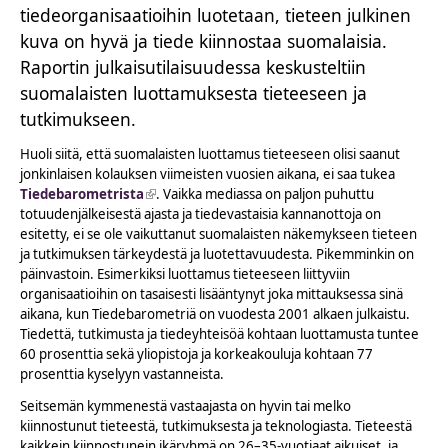
tiedeorganisaatioihin luotetaan, tieteen julkinen
kuva on hyvä ja tiede kiinnostaa suomalaisia.
Raportin julkaisutilaisuudessa keskusteltiin
suomalaisten luottamuksesta tieteeseen ja
tutkimukseen.
Huoli siitä, että suomalaisten luottamus tieteeseen olisi saanut
jonkinlaisen kolauksen viimeisten vuosien aikana, ei saa tukea
Tiedebarometrista
(link is external)
. Vaikka mediassa on paljon puhuttu
totuudenjälkeisestä ajasta ja tiedevastaisia kannanottoja on
esitetty, ei se ole vaikuttanut suomalaisten näkemykseen tieteen
ja tutkimuksen tärkeydestä ja luotettavuudesta. Pikemminkin on
päinvastoin. Esimerkiksi luottamus tieteeseen liittyviin
organisaatioihin on tasaisesti lisääntynyt joka mittauksessa sinä
aikana, kun Tiedebarometriä on vuodesta 2001 alkaen julkaistu.
Tiedettä, tutkimusta ja tiedeyhteisöä kohtaan luottamusta tuntee
60 prosenttia sekä yliopistoja ja korkeakouluja kohtaan 77
prosenttia kyselyyn vastanneista.
Seitsemän kymmenestä vastaajasta on hyvin tai melko
kiinnostunut tieteestä, tutkimuksesta ja teknologiasta. Tieteestä
kaikkein kiinnostunein ikäryhmä on 26–35-vuotiaat aikuiset, ja