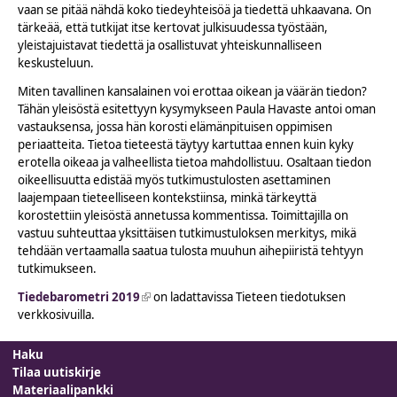
vaan se pitää nähdä koko tiedeyhteisöä ja tiedettä uhkaavana. On
tärkeää, että tutkijat itse kertovat julkisuudessa työstään,
yleistajuistavat tiedettä ja osallistuvat yhteiskunnalliseen
keskusteluun.
Miten tavallinen kansalainen voi erottaa oikean ja väärän tiedon?
Tähän yleisöstä esitettyyn kysymykseen Paula Havaste antoi oman
vastauksensa, jossa hän korosti elämänpituisen oppimisen
periaatteita. Tietoa tieteestä täytyy kartuttaa ennen kuin kyky
erotella oikeaa ja valheellista tietoa mahdollistuu. Osaltaan tiedon
oikeellisuutta edistää myös tutkimustulosten asettaminen
laajempaan tieteelliseen kontekstiinsa, minkä tärkeyttä
korostettiin yleisöstä annetussa kommentissa. Toimittajilla on
vastuu suhteuttaa yksittäisen tutkimustuloksen merkitys, mikä
tehdään vertaamalla saatua tulosta muuhun aihepiiristä tehtyyn
tutkimukseen.
Tiedebarometri 2019
(link is external)
on ladattavissa Tieteen tiedotuksen
verkkosivuilla.
Haku
Tilaa uutiskirje
Materiaalipankki