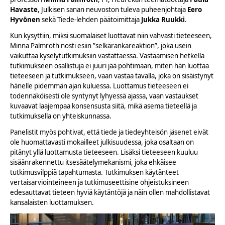
Havaste
, Julkisen sanan neuvoston tuleva puheenjohtaja
Eero
Hyvönen
sekä Tiede-lehden päätoimittaja
Jukka Ruukki
.
Kun kysyttiin, miksi suomalaiset luottavat niin vahvasti tieteeseen,
Minna Palmroth nosti esiin ”selkärankareaktion”, joka usein
vaikuttaa kyselytutkimuksiin vastattaessa. Vastaamisen hetkellä
tutkimukseen osallistuja ei juuri jää pohtimaan, miten hän luottaa
tieteeseen ja tutkimukseen, vaan vastaa tavalla, joka on sisäistynyt
hänelle pidemmän ajan kuluessa. Luottamus tieteeseen ei
todennäköisesti ole syntynyt lyhyessä ajassa, vaan vastaukset
kuvaavat laajempaa konsensusta siitä, mikä asema tieteellä ja
tutkimuksella on yhteiskunnassa.
Panelistit myös pohtivat, että tiede ja tiedeyhteisön jäsenet eivät
ole huomattavasti mokailleet julkisuudessa, joka osaltaan on
pitänyt yllä luottamusta tieteeseen. Lisäksi tieteeseen kuuluu
sisäänrakennettu itsesäätelymekanismi, joka ehkäisee
tutkimusvilppiä tapahtumasta. Tutkimuksen käytänteet
vertaisarviointeineen ja tutkimuseettisine ohjeistuksineen
edesauttavat tieteen hyviä käytäntöjä ja näin ollen mahdollistavat
kansalaisten luottamuksen.