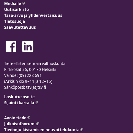
Medialle
(link is external)
Uutisarkisto
Tasa-arvo ja yhdenvertaisuus
Tietosuoja
Saavutettavuus
Tieteellisten seurain valtuuskunta
Kirkkokatu 6, 00170 Helsinki
Vaihde: (09) 228 691
(Arkisin klo 9−11 ja 12−15)
Sähköposti: tsv(at)tsv.fi
Laskutusosoite
Sijainti kartalla
(link is external)
Avoin tiede
(link is external)
Julkaisufoorumi
(link is external)
Tiedonjulkistamisen neuvottelukunta
(link is external)