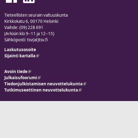
Tieteellisten seurain valtuuskunta
Kirkkokatu 6, 00170 Helsinki
Vaihde: (09) 228 691
(Arkisin klo 9−11 ja 12−15)
Sähköposti: tsv(at)tsv.fi
Laskutusosoite
Sijainti kartalla
(link is external)
Avoin tiede
(link is external)
Julkaisufoorumi
(link is external)
Tiedonjulkistamisen neuvottelukunta
(link is external)
Tutkimuseettinen neuvottelukunta
(link is external)