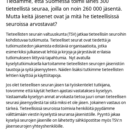
Tiedämme, että Suomessa toimii lähes 300
tieteellistä seuraa, joilla on noin 260 000 jäsentä.
Mutta keitä jäsenet ovat ja mitä he tieteellisissä
seuroissa arvostavat?
Tieteellisten seurain valtuuskunta (TSV) jatkaa tieteellisiin seuroihin
kohdistuvaa tutkimusta. Tieteelliset seurat ovat tiedettä ja
tutkimustiedon jakamista edistäviä organisaatioita, jotka
esimerkiksi julkaisevat lehtiä ja kirjoja ja järjestävät erilaisia
tutkimukseen liittyviä tapahtumia. Nyt avatulla
kyselytutkimuksella kartoitamme tieteellisten seurojen jäsenistön
taustoja ja syitä jäsenyyteen. Näiden lisäksi tutkimme tieteellisten
lehtien käyttöä ja käyttötapoja.
Jos olet tieteellisen seuran jäsen tai työskentelet tutkijana,
toivomme että käytät hetken ajastasi vastataksesi kyselyyn.
Vastaamalla kyselyyn annat arvokasta tietoa juuri oman tieteellisen
seurasi jäsenyydestä tai siitä miksi et ole jäsen. Jokainen vastaus on
tärkeä. Tieteellisissä seuroissa toimivia henkilöitä pyydämme
välittämään viestin kyselystä seuransa jäsenistölle. Pyyntö jakaa
kyselyä seurojen jäsenille on lähetetty sähköpostitse myös TSV:n
jäsenseurojen yhteyshenkilöille.