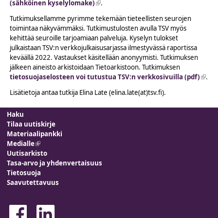
(sähköinen kyselylomake)
(link is external)
.
Tutkimuksellamme pyrimme tekemään tieteellisten seurojen
toimintaa näkyvämmäksi. Tutkimustulosten avulla TSV myös
kehittää seuroille tarjoamiaan palveluja. Kyselyn tulokset
julkaistaan TSV:n verkkojulkaisusarjassa ilmestyvässä raportissa
keväällä 2022. Vastaukset käsitellään anonyymisti. Tutkimuksen
jälkeen aineisto arkistoidaan Tietoarkistoon. Tutkimuksen
tietosuojaselosteen voi tutustua TSV:n verkkosivuilla (pdf)
(link 
.
exter
Lisätietoja antaa tutkija Elina Late (elina.late(at)tsv.fi).
Haku
Tilaa uutiskirje
Materiaalipankki
Medialle
(link is external)
Uutisarkisto
Tasa-arvo ja yhdenvertaisuus
Tietosuoja
Saavutettavuus