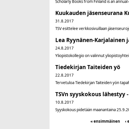
Scholarly Books from Finland is an annual c
Kuukauden jäsenseurana Ku
31.8.2017
TSV esittelee verkkosivuillaan jäsenseuro
Lea Ryynänen-Karjalainen j
24.8.2017
Yliopistokollegio on valinnut yliopistoyhte
Tiedekirjan Taiteiden yö
22.8.2017
Tervetuloa Tiedekirjan Taiteiden yön tapah
TSVn syyskokous lähestyy - 
10.8.2017
Syyskokous pidetään maanantaina 25.9.201
« ensimmäinen
‹ 
Pages