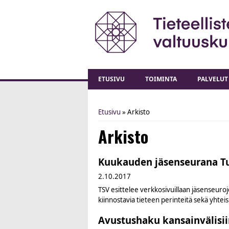
ETUSIVU
TOIMINTA
PALVELUT
Etusivu
» Arkisto
You are here
Arkisto
Kuukauden jäsenseurana Tut
2.10.2017
TSV esittelee verkkosivuillaan jäsenseuroj
kiinnostavia tieteen perinteitä sekä yhteisku
Avustushaku kansainvälisiin 