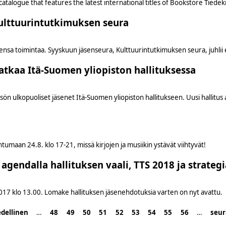
atalogue that features the latest international titles of Bookstore Tiedeki
lttuurintutkimuksen seura
jensa toimintaa. Syyskuun jäsenseura, Kulttuurintutkimuksen seura, juhli
atkaa Itä-Suomen yliopiston hallituksessa
isön ulkopuoliset jäsenet Itä-Suomen yliopiston hallitukseen. Uusi hallitus
tumaan 24.8. klo 17-21, missä kirjojen ja musiikin ystävät viihtyvät!
agendalla hallituksen vaali, TTS 2018 ja strateg
7 klo 13.00. Lomake hallituksen jäsenehdotuksia varten on nyt avattu.
edellinen
…
48
49
50
51
52
53
54
55
56
…
seur