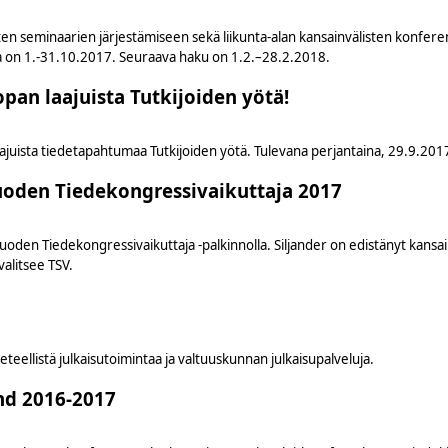
sten seminaarien järjestämiseen sekä liikunta-alan kansainvälisten konfer
ka on 1.-31.10.2017. Seuraava haku on 1.2.–28.2.2018.
pan laajuista Tutkijoiden yötä!
uista tiedetapahtumaa Tutkijoiden yötä. Tulevana perjantaina, 29.9.2017
Vuoden Tiedekongressivaikuttaja 2017
 Vuoden Tiedekongressivaikuttaja -palkinnolla. Siljander on edistänyt kansa
alitsee TSV.
eellistä julkaisutoimintaa ja valtuuskunnan julkaisupalveluja.
nd 2016-2017