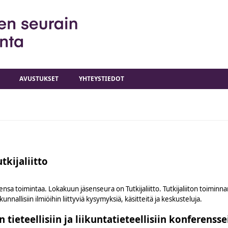
AVUSTUKSET
YHTEYSTIEDOT
kijaliitto
ensa toimintaa. Lokakuun jäsenseura on Tutkijaliitto. Tutkijaliiton toimin
nnallisiin ilmiöihin liittyviä kysymyksiä, käsitteitä ja keskusteluja.
tieteellisiin ja liikuntatieteellisiin konferensse