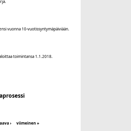
rja.
i ensi vuonna 10-vuotissyntymäpäiviään.
 aloittaa toimintansa 1.1.2018.
iaprosessi
aava ›
viimeinen »