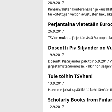
28.9.2017
Kansainvälisten konferenssien ja kansalli
tarkoitettujen valtion avustusten hakuai
Perjantaina vietetään Euroo
26.9.2017
TSV on mukana järjestämässä Euroopan laaj
Dosentti Pia Siljander on 
19.9.2017
Dosentti Pia Siljander palkittiin 5.9.2017
järjestämistä Suomessa. Palkinnon saajan v
Tule töihin TSVhen!
13.9.2017
Haemme julkaisupäällikköä kehittämään tiet
Scholarly Books from Finla
12.9.2017