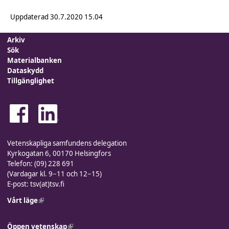
Uppdaterad
30.7.2020 15.04
Arkiv
Sök
Materialbanken
Dataskydd
Tillgänglighet
Vetenskapliga samfundens delegation
Kyrkogatan 6, 00170 Helsingfors
Telefon: (09) 228 691
(Vardagar kl. 9−11 och 12−15)
E-post: tsv(at)tsv.fi
Vårt läge
(link is external)
Öppen vetenskap
(link is external)