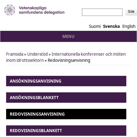
Sök
Suomi
Svenska
English
MENU
Framsida
»
Understöd
»
Internationella konferenser och möten
You are here
inom idrottssektorn
» Redovisningsanvisning
ANSÖKNINGSANVISNING
ANSÖKNINGSBLANKETT
REDOVISNINGSANVISNING
REDOVISNINGSBLANKETT