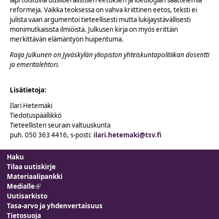
reformeja. Vaikka teoksessa on vahva kriittinen eetos, teksti ei
julista vaan argumentoi tieteellisesti mutta lukijaystävällisesti
monimutkaisista ilmiöistä. Julkusen kirja on myös erittäin
merkittävän elämäntyön huipentuma.
Raija Julkunen on Jyväskylän yliopiston yhteiskuntapolitiikan dosentti
ja emeritalehtori.
Lisätietoja:
Ilari Hetemäki
Tiedotuspäällikkö
Tieteellisten seurain valtuuskunta
puh. 050 363 4416, s-posti:
ilari.hetemaki@tsv.fi
Haku
Tilaa uutiskirje
Materiaalipankki
Medialle
(link is external)
Uutisarkisto
Tasa-arvo ja yhdenvertaisuus
Tietosuoja