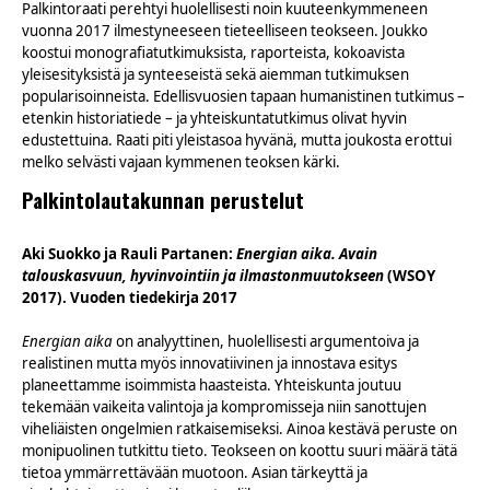
Palkintoraati perehtyi huolellisesti noin kuuteenkymmeneen
vuonna 2017 ilmestyneeseen tieteelliseen teokseen. Joukko
koostui monografiatutkimuksista, raporteista, kokoavista
yleisesityksistä ja synteeseistä sekä aiemman tutkimuksen
popularisoinneista. Edellisvuosien tapaan humanistinen tutkimus –
etenkin historiatiede – ja yhteiskuntatutkimus olivat hyvin
edustettuina. Raati piti yleistasoa hyvänä, mutta joukosta erottui
melko selvästi vajaan kymmenen teoksen kärki.
Palkintolautakunnan perustelut
Aki Suokko ja Rauli Partanen:
Energian aika. Avain
talouskasvuun, hyvinvointiin ja ilmastonmuutokseen
(WSOY
2017). Vuoden tiedekirja 2017
Energian aika
on analyyttinen, huolellisesti argumentoiva ja
realistinen mutta myös innovatiivinen ja innostava esitys
planeettamme isoimmista haasteista. Yhteiskunta joutuu
tekemään vaikeita valintoja ja kompromisseja niin sanottujen
viheliäisten ongelmien ratkaisemiseksi. Ainoa kestävä peruste on
monipuolinen tutkittu tieto. Teokseen on koottu suuri määrä tätä
tietoa ymmärrettävään muotoon. Asian tärkeyttä ja