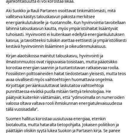
ajankohtaisuutta ei voi korostaa liikaa.
Aki Suokko ja Rauli Partanen osoittavat tinkimättömästi, mitä
vallitseva käsitys talouskasvun pakosta merkitsee
energiankulutukselle ja -tuotannolle. Kun hyvinvointia tavoitellaan
lähinnä talouskasvun kautta, myös ympäristöhaitat lisääntyvät
tuhoisasti. Hyvinvointi ei kuitenkaan edellytä energiankulutuksen
kasvua, ja tavoitteeksi tulisikin asettaa eettisesti ja ympäristöllisesti
kestävä hyvinvoinnin lisääminen ja oikeudenmukaisuus.
Kirjan alaotsikossa mainitut talouskasvu, hyvinvointi ja
ilmastonmuutos ovat riippuvaisia toisistaan, mutta pääotsikko
korostaa energian saannin ja tuotantotavan ratkaisevaa roolia.
Fossiilisten polttoaineiden haitat tiedostetaan yleisesti, mutta teos
avaa oivallisesti myös vaihtoehtojen huomattavia ongelmia.
Kirjoittajat peräänkuuluttavat laskutaitoa vaihtoehtoja
punnittaessa eivätkä puolla mitään tiettyä teknologiaa. He
päätyvät kuitenkin väittämään, että ”ydinvoimalla on numeroiden
valossa oltava valtava rooli ihmiskunnan energiatulevaisuudessa
tällä vuosisadalla”.
Suomen hallitus korostaa uusiutuvaa energiaa, etenkin
biotaloutta, mutta hataralta tietopohjalta. Jokaisen poliitikon ja
päättäjän olisikin syytä lukea Suokon ja Partasen kirja. Se panee