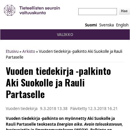
Hae
Suomi
Svenska
English
VALIKKO
Etusivu
»
Arkisto
» Vuoden tiedekirja -palkinto Aki Suokolle ja Rauli
You are here
Partaselle
Vuoden tiedekirja -palkinto
Aki Suokolle ja Rauli
Partaselle
Vuoden tiedekirja
9.3.2018 13.38
Päivitetty
12.3.2018 16.21
Vuoden tiedekirja -palkinto on myönnetty Aki Suokolle ja
Rauli Partaselle teoksesta
Energian aika. Avain talouskasvuun,
hyvinvointiin ja ilmastonmuutokseen
(WSOY). Palkinto on