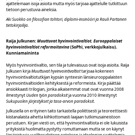
ajattelemaan isoja asioita mutta myös tarjoaa ajattelulle tutkittuun
tietoon perustuvia aineksia.
Aki Suokko on filosofian tohtori, diplomi-insinööri ja Rauli Partanen
tietokirjailija.
Raija Julkunen:
Muuttuvat hyvinvointivaltiot. Eurooppalaiset
hyvinvointivaltiot reformoitavina
(SoPhi, verkkojulkaisu).
Kunniamaininta
Myös hyvinvointivaltio, sen tila ja tulevaisuus ovat isoja asioita. Raija
Julkusen kirja
Muuttuvat hyvinvointivaltiot
tarjoaa kokeneen
hyvinvointivaltiotutkijan kypsän synteesin länsieurooppalaisten
hyvinvointivaltioiden kehityksestä ja reformeista. Kirja päättää
ansiokkaasti trilogian, jonka aikaisemmat osat ovat vuonna 2008
ilmestynyt
Uuden työn paradoksit
ja vuonna 2010 ilmestynyt
Sukupuolen järjestykset ja tasa-arvon paradoksit
.
Julkusella on erityinen taito tarkastella poliittisesti ja teoreettisesti
kiistanalaista aihetta kiihkottomasti laajaan tutkimusaineistoon
perustuen. Kirjan viesti on, että hyvinvointivaltiota ei ole lukuisista
yrityksistä huolimatta pystytty romuttamaan mutta se on käynyt
läpi toistuvia uusliberalistisen eetoksen ja ideologian saattelemia