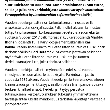
suuruudeltaan 10 000 euroa. Kunniamaininnan (2 500 euroa)
sai Raija Julkunen verkkokirjasta
Muuttuvat hyvinvointivaltiot.
Eurooppalaiset hyvinvointivaltiot reformoitavina
(SoPhi).
Vuoden tiedekirja -palkinnon tarkoituksena on nostaa esille
ansiokasta tutkimuskirjallisuutta. Palkinnolla halutaan kannustaa
tutkijoita julkaisemaan korkeatasoisia tiedeteoksia suomeksi tai
ruotsiksi. Vuoden 2017 palkintoraatiin kuuluivat dosentti
Markku
Ihonen
, dosentti
Tuija Parvikko
ja emerituskansleri
Kari
Raivio
. Raadin sihteerinä toimi Tieteellisten seurain valtuuskunnan
tiedotuspäällikkö
Ilari Hetemäki.
Vuosittain jaettavan palkinnon
myöntävät Tieteellisten seurain valtuuskunta ja Suomen
tiedekustantajien liitto, joka rahoittaa palkinnon.
Vuoden tiedekirja -palkinto myönnetään edellisenä vuonna
ilmestyneelle suomalaiselle tiedekirjalle. Palkintoa on jaettu
vuodesta 1989 alkaen. Vuoden tiedekirjan kriteereitä ovat aiheen
kiinnostavuus ja merkittävyys, sisällön tieteellinen painoarvo sekä
teoksen kirjalliset ansiot. Tiedekirjan täytyy perustua
tutkimukseen, kertoa tutkimuksen tuloksista ymmärrettävällä
tavalla ja antaa lukijalle mahdollisuus tarkistaa kirjoittajan väitteet ja
johtopäätökset.