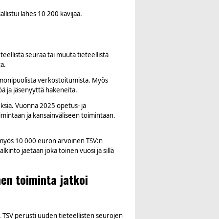
listui lähes 10 200 kävijää.
teellistä seuraa tai muuta tieteellistä
ta.
monipuolista verkostoitumista. Myös
öä ja jäsenyyttä hakeneita.
uksia. Vuonna 2025 opetus- ja
imintaan ja kansainväliseen toimintaan.
in myös 10 000 euron arvoinen TSV:n
nto jaetaan joka toinen vuosi ja sillä
en toiminta jatkoi
 TSV perusti uuden tieteellisten seurojen