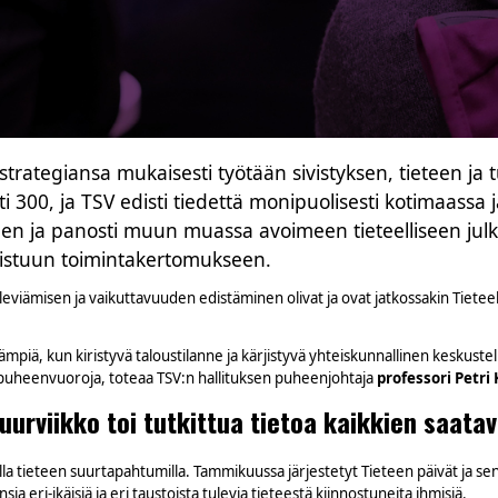
trategiansa mukaisesti työtään sivistyksen, tieteen j
i 300, ja TSV edisti tiedettä monipuolisesti kotimaassa j
en ja panosti muun muassa avoimeen tieteelliseen jul
aistuun toimintakertomukseen.
eviämisen ja vaikuttavuuden edistäminen olivat ja ovat jatkossakin Tietee
ämpiä, kun kiristyvä taloustilanne ja kärjistyvä yhteiskunnallinen keskuste
 puheenvuoroja, toteaa TSV:n hallituksen puheenjohtaja
professori Petri
urviikko toi tutkittua tietoa kaikkien saatavi
illa tieteen suurtapahtumilla. Tammikuussa järjestetyt Tieteen päivät ja se
ia eri-ikäisiä ja eri taustoista tulevia tieteestä kiinnostuneita ihmisiä.