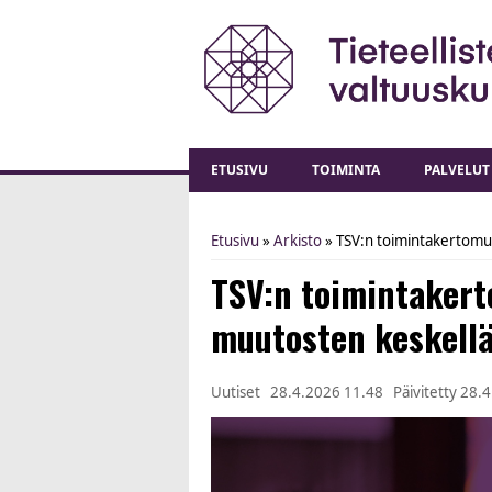
ETUSIVU
TOIMINTA
PALVELUT
Etusivu
»
Arkisto
» TSV:n toimintakertomus
You are here
TSV:n toimintakert
muutosten keskell
Uutiset
28.4.2026 11.48
Päivitetty
28.4