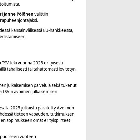
toitumista.
eri
Janne Pölönen
valittiin
arapuheenjohtajaksi.
dessä kansainvälisessä EU-hankkeessa,
 edistämiseen.
 TSV teki vuonna 2025 erityisesti
ä tahallisesti tai tahattomasti levitetyn
men julkaisemisen palveluja sekä tukenut
eaa TSV:n avoimen julkaisemisen
sällä 2025 julkaistu päivitetty Avoimen
 yhdessä tieteen vapauden, tutkimuksen
iseen sopimukseen omat erityispiirteet
puoliseen vuoteen