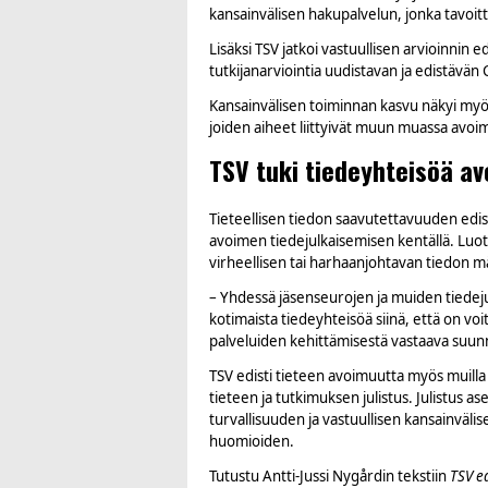
kansainvälisen hakupalvelun, jonka tavoit
Lisäksi TSV jatkoi vastuullisen arvioinnin 
tutkijanarviointia uudistavan ja edistävä
Kansainvälisen toiminnan kasvu näkyi myö
joiden aiheet liittyivät muun muassa avoi
TSV tuki tiedeyhteisöä a
Tieteellisen tiedon saavutettavuuden edis
avoimen tiedejulkaisemisen kentällä. Luote
virheellisen tai harhaanjohtavan tiedon mä
– Yhdessä jäsenseurojen ja muiden tiedeju
kotimaista tiedeyhteisöä siinä, että on vo
palveluiden kehittämisestä vastaava suunn
TSV edisti tieteen avoimuutta myös muilla
tieteen ja tutkimuksen julistus. Julistu
turvallisuuden ja vastuullisen kansainväli
huomioiden.
Tutustu Antti-Jussi Nygårdin tekstiin
TSV e