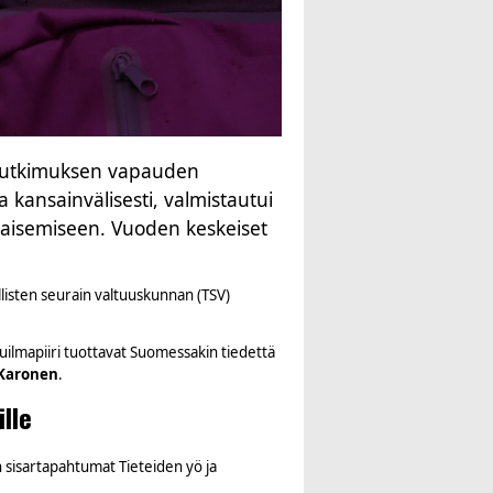
a tutkimuksen vapauden
a kansainvälisesti, valmistautui
kaisemiseen. Vuoden keskeiset
llisten seurain valtuuskunnan (TSV)
luilmapiiri tuottavat Suomessakin tiedettä
 Karonen
.
lle
n sisartapahtumat Tieteiden yö ja