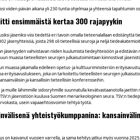
 viiden päivän aikana yli 230 tuntia ohjelmaa ja yhteensä tapahtumiin osal
litti ensimmäistä kertaa 300 rajapyykin
si jäseniksi viisi tiedettä eri tavoin omalla tieteenalallaan edistänyttä tie
 jäsenyhteisöä, joista 298 oli tieteellisiä seuroja ja neljä tiedeakatemioi
n jäsenyyden vahvistavan niiden kuulumista tiedeyhteisöön ja edistävän 
uun muassa tieteellisten seurojen julkaisutoimintaan kiinnostivat jäsenist
un muassa jakamalla edelleen opetus- ja kulttuuriministeriön erityisavust
 erityisavustukseen, joka on tarkoitettu tieteellisten seurojen julkaisuto
sainvälisiin ja kansallisiin tieteellisiin konferensseihin.
 ja muille lähimmille sidosryhmille suunnatulla kevätvastaanotolla jaetti
TSV:n jäsenistöön kuuluva Suomen meriarkeologinen seura. TSV:n tiedepalki
arvokasta, usein vapaaehtoisvoimin tehtyä työtä.
invälisenä yhteistyökumppanina: kansainvälin
us on kasvanut vuosien varrella, ja sama kehitys jatkui myös vuonna 2025.