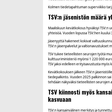
Kolmen tiedetapahtuman superviikko tarjosi
TSV:n jäsenistön määrä y
Maaliskuun kevätkokous hyväksyi TSV:n uusik
yhteisöä. Vuoden lopussa TSV:hen kuului 302
Jäsenyyttä hakeneet kokivat valtuuskunna
TSV:n jäsenpalvelut ja valtionavustukset m
TSV tukee tieteellisten seurojen työtä mu
kulttuuriministeriö myönsi 1 220 000 euroa
TSV jakoi edelleen erityisavustusta myös kan
Kevätkokouksen jälkeen TSV:n jäsenistölle
tiedepalkinto. Vuoden 2025 palkinnon sai 
tehdään näkyväksi tieteellisten seurojen 
TSV kiinnosti myös kansa
kasvuaan
TSV:n kansainvälinen merkitys ja tunnettu