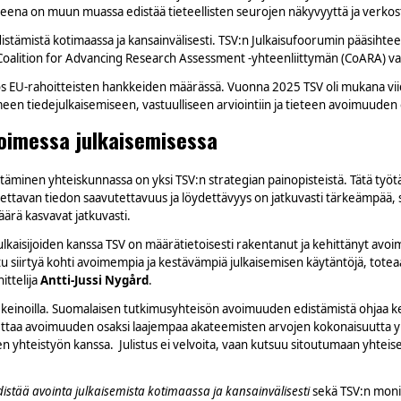
teena on muun muassa edistää tieteellisten seurojen näkyvyyttä ja verkos
edistämistä kotimaassa ja kansainvälisesti. TSV:n Julkaisufoorumin pääsihte
n Coalition for Advancing Research Assessment -yhteenliittymän (CoARA) v
s EU-rahoitteisten hankkeiden määrässä. Vuonna 2025 TSV oli mukana vii
meen tiedejulkaisemiseen, vastuulliseen arviointiin ja tieteen avoimuuden
voimessa julkaisemisessa
täminen yhteiskunnassa on yksi TSV:n strategian painopisteistä. Tätä työtä
ttavan tiedon saavutettavuus ja löydettävyys on jatkuvasti tärkeämpää, sill
ärä kasvavat jatkuvasti.
lkaisijoiden kanssa TSV on määrätietoisesti rakentanut ja kehittänyt avoi
itu siirtyä kohti avoimempia ja kestävämpiä julkaisemisen käytäntöjä, tot
ittelija
Antti-Jussi Nygård
.
 keinoilla. Suomalaisen tutkimusyhteisön avoimuuden edistämistä ohjaa ke
s asettaa avoimuuden osaksi laajempaa akateemisten arvojen kokonaisuutta
sen yhteistyön kanssa. Julistus ei velvoita, vaan kutsuu sitoutumaan yhte
distää avointa julkaisemista kotimaassa ja kansainvälisesti
sekä TSV:n moni