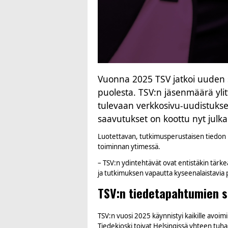
Vuonna 2025 TSV jatkoi uuden s
puolesta. TSV:n jäsenmäärä ylitt
tulevaan verkkosivu-uudistukse
saavutukset on koottu nyt julk
Luotettavan, tutkimusperustaisen tiedon l
toiminnan ytimessä.
– TSV:n ydintehtävät ovat entistäkin tärke
ja tutkimuksen vapautta kyseenalaistavia
TSV:n tiedetapahtumien su
TSV:n vuosi 2025 käynnistyi kaikille avoim
Tiedekioski toivat Helsingissä yhteen tuhans