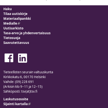
Haku
Tilaa uutiskirje
Materiaalipankki
Medialle
(link is external)
Uutisarkisto
Tasa-arvo ja yhdenvertaisuus
Tietosuoja
Saavutettavuus
Tieteellisten seurain valtuuskunta
Kirkkokatu 6, 00170 Helsinki
Vaihde: (09) 228 691
(Arkisin klo 9−11 ja 12−15)
Sähköposti: tsv(at)tsv.fi
Laskutusosoite
Sijainti kartalla
(link is external)