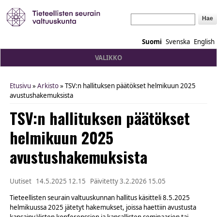
Hae
Suomi
Svenska
English
VALIKKO
Etusivu
»
Arkisto
» TSV:n hallituksen päätökset helmikuun 2025
You are here
avustushakemuksista
TSV:n hallituksen päätökset
helmikuun 2025
avustushakemuksista
Uutiset
14.5.2025 12.15
Päivitetty
3.2.2026 15.05
Tieteellisten seurain valtuuskunnan hallitus käsitteli 8.5.2025
helmikuussa 2025 jätetyt hakemukset, joissa haettiin avustusta
kansainvälisten konferenssien ja kansallisten seminaarien tai