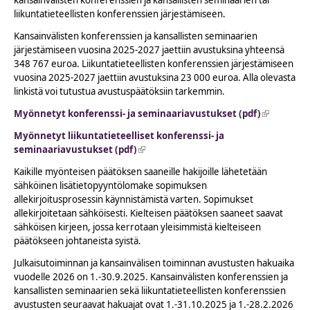
liikuntatieteellisten konferenssien järjestämiseen.
Kansainvälisten konferenssien ja kansallisten seminaarien
järjestämiseen vuosina 2025-2027 jaettiin avustuksina yhteensä
348 767 euroa. Liikuntatieteellisten konferenssien järjestämiseen
vuosina 2025-2027 jaettiin avustuksina 23 000 euroa. Alla olevasta
linkistä voi tutustua avustuspäätöksiin tarkemmin.
Myönnetyt konferenssi- ja seminaariavustukset (pdf)
(link is
external)
Myönnetyt liikuntatieteelliset konferenssi- ja
seminaariavustukset (pdf)
(link is external)
Kaikille myönteisen päätöksen saaneille hakijoille lähetetään
sähköinen lisätietopyyntölomake sopimuksen
allekirjoitusprosessin käynnistämistä varten. Sopimukset
allekirjoitetaan sähköisesti. Kielteisen päätöksen saaneet saavat
sähköisen kirjeen, jossa kerrotaan yleisimmistä kielteiseen
päätökseen johtaneista syistä.
Julkaisutoiminnan ja kansainvälisen toiminnan avustusten hakuaika
vuodelle 2026 on 1.-30.9.2025. Kansainvälisten konferenssien ja
kansallisten seminaarien sekä liikuntatieteellisten konferenssien
avustusten seuraavat hakuajat ovat 1.-31.10.2025 ja 1.-28.2.2026