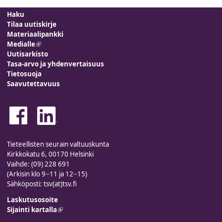
Haku
Tilaa uutiskirje
Materiaalipankki
Medialle
(link is external)
Uutisarkisto
Tasa-arvo ja yhdenvertaisuus
Tietosuoja
Saavutettavuus
Tieteellisten seurain valtuuskunta
Kirkkokatu 6, 00170 Helsinki
Vaihde: (09) 228 691
(Arkisin klo 9−11 ja 12−15)
Sähköposti: tsv(at)tsv.fi
Laskutusosoite
Sijainti kartalla
(link is external)