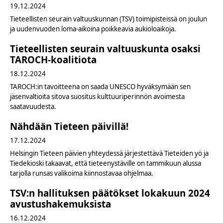
19.12.2024
Tieteellisten seurain valtuuskunnan (TSV) toimipisteissä on joulun
ja uudenvuoden loma-aikoina poikkeavia aukioloaikoja.
Tieteellisten seurain valtuuskunta osaksi
TAROCH-koalitiota
18.12.2024
TAROCH:in tavoitteena on saada UNESCO hyväksymään sen
jäsenvaltioita sitova suositus kulttuuriperinnön avoimesta
saatavuudesta.
Nähdään Tieteen päivillä!
17.12.2024
Helsingin Tieteen päivien yhteydessä järjestettävä Tieteiden yö ja
Tiedekioski takaavat, että tieteenystäville on tammikuun alussa
tarjolla runsas valikoima kiinnostavaa ohjelmaa.
TSV:n hallituksen päätökset lokakuun 2024
avustushakemuksista
16.12.2024