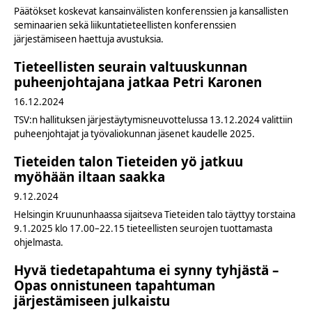
Päätökset koskevat kansainvälisten konferenssien ja kansallisten
seminaarien sekä liikuntatieteellisten konferenssien
järjestämiseen haettuja avustuksia.
Tieteellisten seurain valtuuskunnan
puheenjohtajana jatkaa Petri Karonen
16.12.2024
TSV:n hallituksen järjestäytymisneuvottelussa 13.12.2024 valittiin
puheenjohtajat ja työvaliokunnan jäsenet kaudelle 2025.
Tieteiden talon Tieteiden yö jatkuu
myöhään iltaan saakka
9.12.2024
Helsingin Kruununhaassa sijaitseva Tieteiden talo täyttyy torstaina
9.1.2025 klo 17.00–22.15 tieteellisten seurojen tuottamasta
ohjelmasta.
Hyvä tiedetapahtuma ei synny tyhjästä –
Opas onnistuneen tapahtuman
järjestämiseen julkaistu