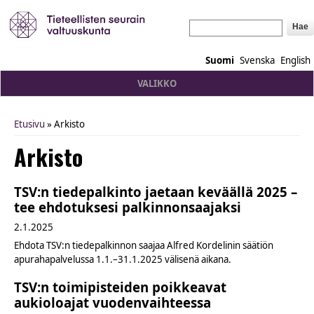
Hae
Suomi
Svenska
English
VALIKKO
Etusivu
» Arkisto
You are here
Arkisto
TSV:n tiedepalkinto jaetaan keväällä 2025 –
tee ehdotuksesi palkinnonsaajaksi
2.1.2025
Ehdota TSV:n tiedepalkinnon saajaa Alfred Kordelinin säätiön
apurahapalvelussa 1.1.–31.1.2025 välisenä aikana.
TSV:n toimipisteiden poikkeavat
aukioloajat vuodenvaihteessa