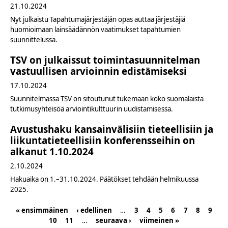
21.10.2024
Nyt julkaistu Tapahtumajärjestäjän opas auttaa järjestäjiä
huomioimaan lainsäädännön vaatimukset tapahtumien
suunnittelussa.
TSV on julkaissut toimintasuunnitelman
vastuullisen arvioinnin edistämiseksi
17.10.2024
Suunnitelmassa TSV on sitoutunut tukemaan koko suomalaista
tutkimusyhteisöä arviointikulttuurin uudistamisessa.
Avustushaku kansainvälisiin tieteellisiin ja
liikuntatieteellisiin konferensseihin on
alkanut 1.10.2024
2.10.2024
Hakuaika on 1.–31.10.2024. Päätökset tehdään helmikuussa
2025.
« ensimmäinen
‹ edellinen
…
3
4
5
6
7
8
9
Pages
10
11
…
seuraava ›
viimeinen »