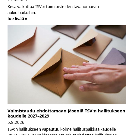
Kesä vaikuttaa TSV:n toimipisteiden tavanomaisiin
aukioloaikoihin.
lue lisää »
Valmistaudu ehdottamaan jäseniä TSV:n hallitukseen
kaudelle 2027–2029
5.8.2026
TSV:n hallitukseen vapautuu kolme hallituspaikkaa kaudelle