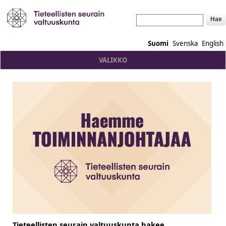
Hae
Suomi
Svenska
English
VALIKKO
Tieteellisten seurain valtuuskunta hakee