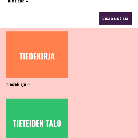
lue lisää »
Lisää uutisia
Tiedekirja
(link is external)