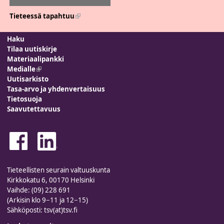
Tieteessä tapahtuu
(link is external)
Haku
Tilaa uutiskirje
Materiaalipankki
Medialle
(link is external)
Uutisarkisto
Tasa-arvo ja yhdenvertaisuus
Tietosuoja
Saavutettavuus
Tieteellisten seurain valtuuskunta
Kirkkokatu 6, 00170 Helsinki
Vaihde: (09) 228 691
(Arkisin klo 9−11 ja 12−15)
Sähköposti: tsv(at)tsv.fi