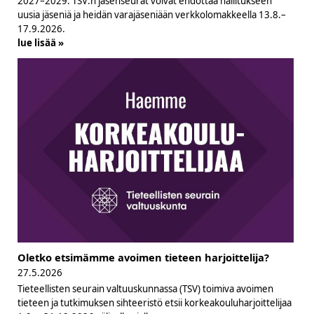
2027–2029. TSV:n jäsenseurat voivat ehdottaa hallitukseen
uusia jäseniä ja heidän varajäseniään verkkolomakkeella 13.8.–
17.9.2026.
lue lisää »
Oletko etsimämme avoimen tieteen harjoittelija?
27.5.2026
Tieteellisten seurain valtuuskunnassa (TSV) toimiva avoimen
tieteen ja tutkimuksen sihteeristö etsii korkeakouluharjoittelijaa