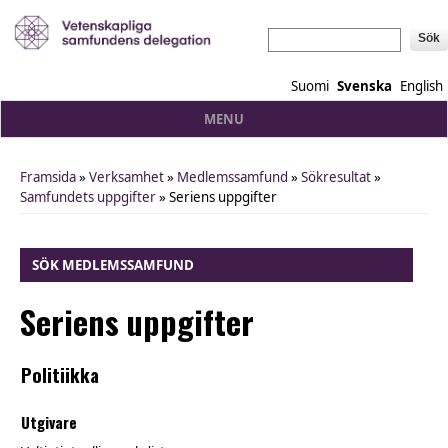
Sök
Suomi
Svenska
English
MENU
Framsida
»
Verksamhet
»
Medlemssamfund
»
Sökresultat
»
You are here
Samfundets uppgifter
» Seriens uppgifter
SÖK MEDLEMSSAMFUND
Seriens uppgifter
Politiikka
Utgivare