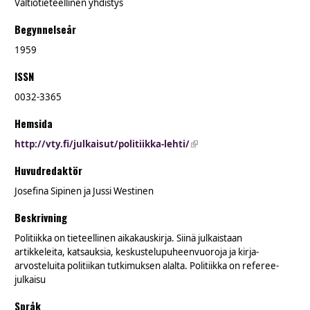
Valtiotieteellinen yhdistys
Begynnelseår
1959
ISSN
0032-3365
Hemsida
http://vty.fi/julkaisut/politiikka-lehti/
(link is external)
Huvudredaktör
Josefina Sipinen ja Jussi Westinen
Beskrivning
Politiikka on tieteellinen aikakauskirja. Siinä julkaistaan
artikkeleita, katsauksia, keskustelupuheenvuoroja ja kirja-
arvosteluita politiikan tutkimuksen alalta. Politiikka on referee-
julkaisu
Språk