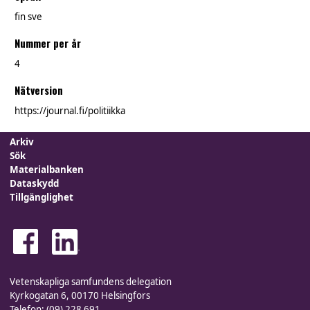
fin sve
Nummer per år
4
Nätversion
https://journal.fi/politiikka
Arkiv
Sök
Materialbanken
Dataskydd
Tillgänglighet
Vetenskapliga samfundens delegation
Kyrkogatan 6, 00170 Helsingfors
Telefon: (09) 228 691