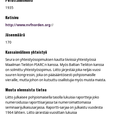
Perustamisvuosi
1935
Kotisivu
http://www.nvfnorden.org
(link is external)
Jäsenmäärä
170
Kansainvälinen yhteistyö
Seura on yhteistyösopimuksen kautta tiiviissä yhteistyössä
Maailman Tieliiton PIARC:n kanssa. Myös Baltian Tieliiton kanssa
on solmittu yhteistyösopimus. Liitto järjestää joka neljäs vuosi
suuren kongressin, joka on pääsääntöisesti pohjoismaisille
vieraille, mutta johon on kutsuttu osallistujia myös muista maista.
Muuta olennaista tietoa
Liitto julkaisee pohjoismaisella tasolla lukuisia raportteja joko
numeroidussa raporttisarjassa tai numeroimattomassa
seminaarijulkaisusarjassa. Raportti-sarjaa on julkaistu vuodesta
1964 lähtien. Liitto järjestää vuosittain lukuisia