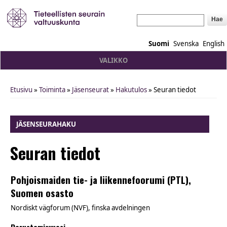
Hae
Suomi
Svenska
English
VALIKKO
Etusivu
»
Toiminta
»
Jäsenseurat
»
Hakutulos
» Seuran tiedot
You are here
JÄSENSEURAHAKU
Seuran tiedot
Pohjoismaiden tie- ja liikennefoorumi (PTL),
Suomen osasto
Nordiskt vägforum (NVF), finska avdelningen