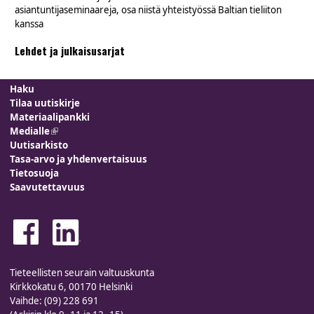
asiantuntijaseminaareja, osa niistä yhteistyössä Baltian tieliiton
kanssa
Lehdet ja julkaisusarjat
Haku
Tilaa uutiskirje
Materiaalipankki
Medialle
(link is external)
Uutisarkisto
Tasa-arvo ja yhdenvertaisuus
Tietosuoja
Saavutettavuus
Tieteellisten seurain valtuuskunta
Kirkkokatu 6, 00170 Helsinki
Vaihde: (09) 228 691