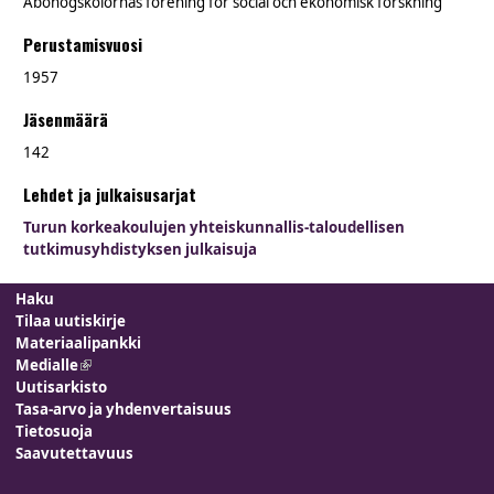
Åbohögskolornas förening för social och ekonomisk forskning
Perustamisvuosi
1957
Jäsenmäärä
142
Lehdet ja julkaisusarjat
Turun korkeakoulujen yhteiskunnallis-taloudellisen
tutkimusyhdistyksen julkaisuja
Haku
Tilaa uutiskirje
Materiaalipankki
Medialle
(link is external)
Uutisarkisto
Tasa-arvo ja yhdenvertaisuus
Tietosuoja
Saavutettavuus