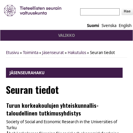
Hae
Suomi
Svenska
English
VALIKKO
Etusivu
»
Toiminta
»
Jäsenseurat
»
Hakutulos
» Seuran tiedot
You are here
JÄSENSEURAHAKU
Seuran tiedot
Turun korkeakoulujen yhteiskunnallis-
taloudellinen tutkimusyhdistys
Society of Social and Economic Research in the Universities of
Turku