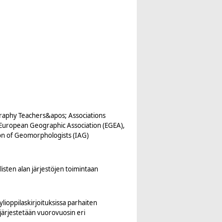
raphy Teachers&apos; Associations
, European Geographic Association (EGEA),
ion of Geomorphologists (IAG)
listen alan järjestöjen toimintaan
lioppilaskirjoituksissa parhaiten
 järjestetään vuorovuosin eri