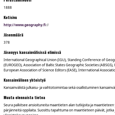
1888
Kotisivu
http://www.geography.fi
(link is external)
Jäsenmäärä
378
Jäsenyys kansainvälisissä elimissä
International Geographical Union (IGU), Standing Conference of Geog
(EUROGEO), Association of Baltic States Geographic Societies (ABSGS)
European Association of Science Editors (EASE), International Associat
Kansainvälinen yhteistyö
Kansainvälistä julkaisu- ja vaihtotoimintaa sekä osallistuminen kansainvä
Muuta olennaista tietoa
Seura palkitsee ansioituneita maantieten alan tutkijoita ja maantieteen y
pärjänneitä oppilaita. Suosittu tapahtuma on maantieteen päivät, jotka