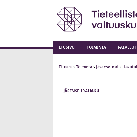
ETUSIVU
TOIMINTA
PALVELUT
Etusivu
»
Toiminta
»
Jäsenseurat
»
Hakutu
You are here
JÄSENSEURAHAKU