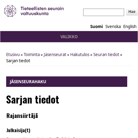
Hae
Suomi
Svenska
English
VALIKKO
Etusivu
»
Toiminta
»
Jäsenseurat
»
Hakutulos
»
Seuran tiedot
»
You are here
Sarjan tiedot
JÄSENSEURAHAKU
Sarjan tiedot
Rajansiirtäjä
Julkaisija(t)