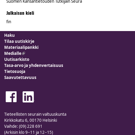
Suomen Kansantietouden Tutkijain Seura
Julkaisun kieli
fin
Haku
Tilaa uutiskirje
Materiaalipankki
Medialle
(link is external)
Uutisarkisto
Tasa-arvo ja yhdenvertaisuus
Tietosuoja
Saavutettavuus
Tieteellisten seurain valtuuskunta
Kirkkokatu 6, 00170 Helsinki
Vaihde: (09) 228 691
(Arkisin klo 9−11 ja 12−15)