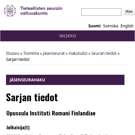
Hae
Suomi
Svenska
English
VALIKKO
Etusivu
»
Toiminta
»
Jäsenseurat
»
Hakutulos
»
Seuran tiedot
»
You are here
Sarjan tiedot
JÄSENSEURAHAKU
Sarjan tiedot
Opuscula Instituti Romani Finlandiae
Julkaisija(t)