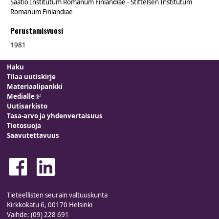
Säätiö Institutum Romanum Finlandiae - Stiftelsen Institutum
Romanum Finlandiae
Perustamisvuosi
1981
Haku
Tilaa uutiskirje
Materiaalipankki
Medialle
(link is external)
Uutisarkisto
Tasa-arvo ja yhdenvertaisuus
Tietosuoja
Saavutettavuus
Tieteellisten seurain valtuuskunta
Kirkkokatu 6, 00170 Helsinki
Vaihde: (09) 228 691