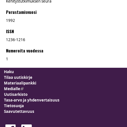
Kehitystutkimuksen seura
Perustamisvuosi
1992
ISSN
1236-1216
Numeroita vuodessa
1
Haku
Tilaa uutiskirje
Materiaalipankki
Medialle
(link is external)
Uutisarkisto
Tasa-arvo ja yhdenvertaisuus
Tietosuoja
Saavutettavuus