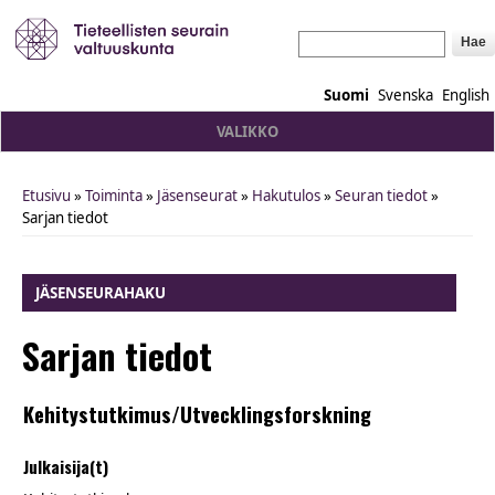
Hae
Suomi
Svenska
English
VALIKKO
Etusivu
»
Toiminta
»
Jäsenseurat
»
Hakutulos
»
Seuran tiedot
»
You are here
Sarjan tiedot
JÄSENSEURAHAKU
Sarjan tiedot
Kehitystutkimus/Utvecklingsforskning
Julkaisija(t)