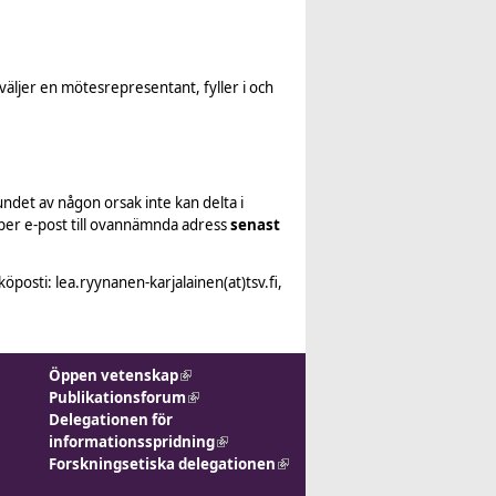
äljer en mötesrepresentant, fyller i och
det av någon orsak inte kan delta i
er e-post till ovannämnda adress
senast
sti: lea.ryynanen-karjalainen(at)tsv.fi,
Öppen vetenskap
(link is external)
Publikationsforum
(link is
Delegationen för
external)
informationsspridning
(link is
Forskningsetiska delegationen
external)
(link is
external)