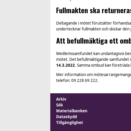
Fullmakten ska returnera
Deltagande i mötet förutsätter förhandsan
undertecknar fullmakten och skickar den pe
Att befullmäktiga ett omb
Medlemssamfundet kan undantagsvis bemynd
mötet. Det befullmäktigande samfundet 
14.3.2022
. Samma ombud kan företräda h
Mer information om mötesarrangemangen få
telefon: 09 228 69 222.
Arkiv
Sök
Materialbanken
Dataskydd
Tillgänglighet