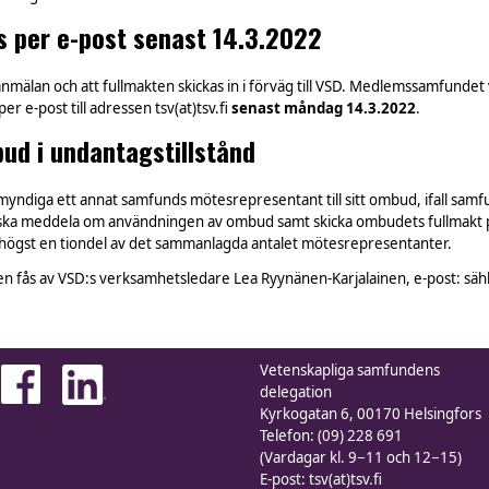
s per e-post senast 14.3.2022
mälan och att fullmakten skickas in i förväg till VSD. Medlemssamfundet v
r e-post till adressen tsv(at)tsv.fi
senast måndag 14.3.2022
.
ud i undantagstillstånd
iga ett annat samfunds mötesrepresentant till sitt ombud, ifall samfun
ska meddela om användningen av ombud samt skicka ombudets fullmakt p
ögst en tiondel av det sammanlagda antalet mötesrepresentanter.
s av VSD:s verksamhetsledare Lea Ryynänen-Karjalainen, e-post: sähköpo
Vetenskapliga samfundens
delegation
Kyrkogatan 6, 00170 Helsingfors
Telefon: (09) 228 691
(Vardagar kl. 9−11 och 12−15)
E-post: tsv(at)tsv.fi