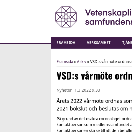
FRAMSIDA
VERKSAMHET
TJÄN
Framsida
»
Arkiv
» VSD:s vårmöte ordnas
You are here
VSD:s vårmöte ordn
Nyheter
1.3.2022 9.33
Årets 2022 vårmöte ordnas som 
2021 bokslut och beslutas om
På grund av det osäkra coronaläget ordna
kontaktperson som medlemssamfundet a
kontaktpersonen ska se till att den befull