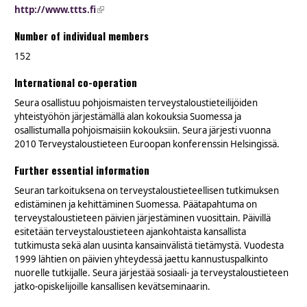
http://www.ttts.fi
(link is external)
Number of individual members
152
International co-operation
Seura osallistuu pohjoismaisten terveystaloustieteilijöiden
yhteistyöhön järjestämällä alan kokouksia Suomessa ja
osallistumalla pohjoismaisiin kokouksiin. Seura järjesti vuonna
2010 Terveystaloustieteen Euroopan konferenssin Helsingissä.
Further essential information
Seuran tarkoituksena on terveystaloustieteellisen tutkimuksen
edistäminen ja kehittäminen Suomessa. Päätapahtuma on
terveystaloustieteen päivien järjestäminen vuosittain. Päivillä
esitetään terveystaloustieteen ajankohtaista kansallista
tutkimusta sekä alan uusinta kansainvälistä tietämystä. Vuodesta
1999 lähtien on päivien yhteydessä jaettu kannustuspalkinto
nuorelle tutkijalle. Seura järjestää sosiaali- ja terveystaloustieteen
jatko-opiskelijoille kansallisen kevätseminaarin.