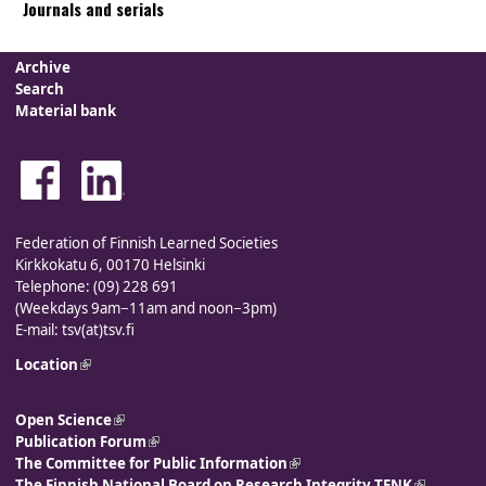
Journals and serials
Archive
Search
Material bank
Federation of Finnish Learned Societies
Kirkkokatu 6, 00170 Helsinki
Telephone: (09) 228 691
(Weekdays 9am−11am and noon−3pm)
E-mail: tsv(at)tsv.fi
Location
(link is external)
Open Science
(link is external)
Publication Forum
(link is external)
The Committee for Public Information
(link is external)
The Finnish National Board on Research Integrity TENK
(link is