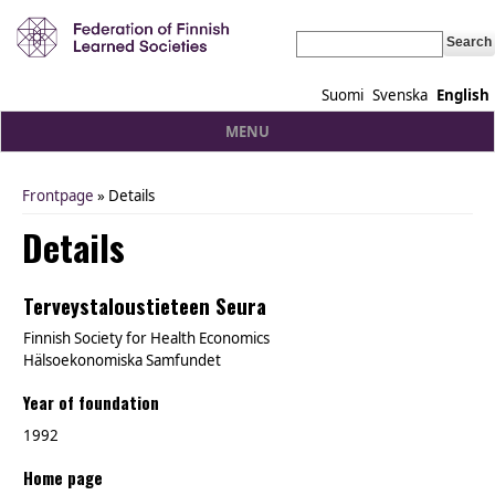
Search
Suomi
Svenska
English
MENU
Frontpage
» Details
You are here
Details
Terveystaloustieteen Seura
Finnish Society for Health Economics
Hälsoekonomiska Samfundet
Year of foundation
1992
Home page